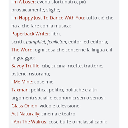
I’m A Loser
: eventi sfortunati o, più
prosaicamente, sfighe;
I’m Happy Just To Dance With You
: tutto ciò che
ha a che fare con la musica;
Paperback Writer
: libri,
scritti,
pamphlet
,
feuilleton
, editori ed editoria;
The Word
: ogni cosa che concerne la lingua e il
linguaggio;
Savoy Truffle
: cibi, cucina, ricette, trattorie,
osterie, ristoranti;
I Me Mine
: cose mie;
Taxman
: politica, politici, politiche e altri
argomenti sociali o economici seri o seriosi;
Glass Onion
: video e televisione;
Act Naturally
: cinema e teatro;
I Am The Walrus
: cose buffe o inclassificabili;