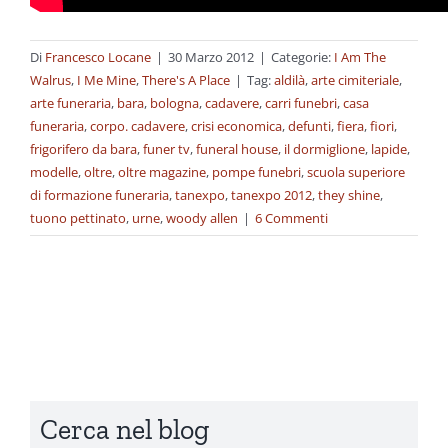
Di
Francesco Locane
|
30 Marzo 2012
|
Categorie:
I Am The
Walrus
,
I Me Mine
,
There's A Place
|
Tag:
aldilà
,
arte cimiteriale
,
arte funeraria
,
bara
,
bologna
,
cadavere
,
carri funebri
,
casa
funeraria
,
corpo. cadavere
,
crisi economica
,
defunti
,
fiera
,
fiori
,
frigorifero da bara
,
funer tv
,
funeral house
,
il dormiglione
,
lapide
,
modelle
,
oltre
,
oltre magazine
,
pompe funebri
,
scuola superiore
di formazione funeraria
,
tanexpo
,
tanexpo 2012
,
they shine
,
tuono pettinato
,
urne
,
woody allen
|
6 Commenti
Cerca nel blog