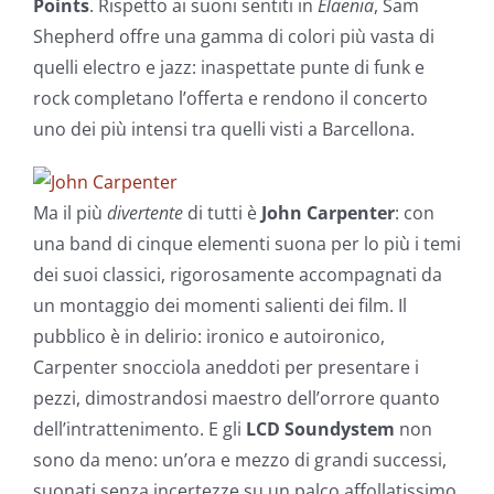
Points
. Rispetto ai suoni sentiti in
Elaenia
, Sam
Shepherd offre una gamma di colori più vasta di
quelli electro e jazz: inaspettate punte di funk e
rock completano l’offerta e rendono il concerto
uno dei più intensi tra quelli visti a Barcellona.
Ma il più
divertente
di tutti è
John Carpenter
: con
una band di cinque elementi suona per lo più i temi
dei suoi classici, rigorosamente accompagnati da
un montaggio dei momenti salienti dei film. Il
pubblico è in delirio: ironico e autoironico,
Carpenter snocciola aneddoti per presentare i
pezzi, dimostrandosi maestro dell’orrore quanto
dell’intrattenimento. E gli
LCD Soundystem
non
sono da meno: un’ora e mezzo di grandi successi,
suonati senza incertezze su un palco affollatissimo.