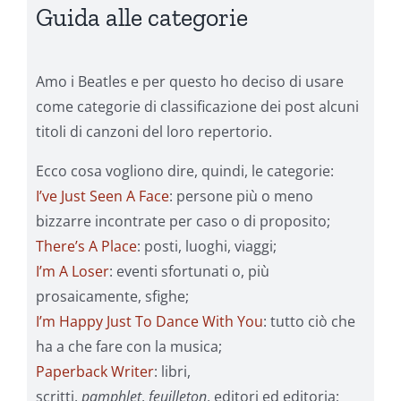
Guida alle categorie
Amo i Beatles e per questo ho deciso di usare
come categorie di classificazione dei post alcuni
titoli di canzoni del loro repertorio.
Ecco cosa vogliono dire, quindi, le categorie:
I’ve Just Seen A Face
: persone più o meno
bizzarre incontrate per caso o di proposito;
There’s A Place
: posti, luoghi, viaggi;
I’m A Loser
: eventi sfortunati o, più
prosaicamente, sfighe;
I’m Happy Just To Dance With You
: tutto ciò che
ha a che fare con la musica;
Paperback Writer
: libri,
scritti,
pamphlet
,
feuilleton
, editori ed editoria;