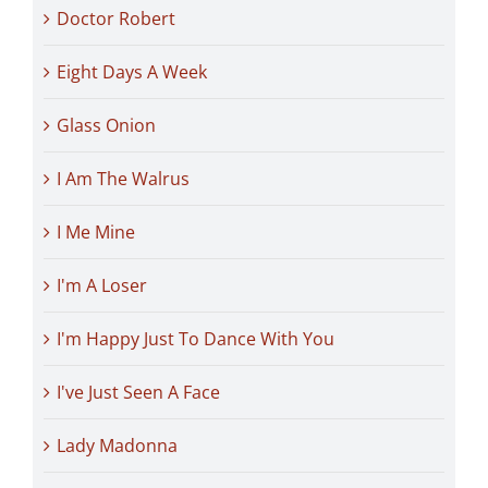
Doctor Robert
Eight Days A Week
Glass Onion
I Am The Walrus
I Me Mine
I'm A Loser
I'm Happy Just To Dance With You
I've Just Seen A Face
Lady Madonna