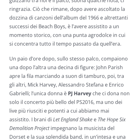
guizzano tra noi e il palco, suona qualche nota, ci
ringrazia. Ciò che rimane, dopo avere ascoltato la
dozzina di canzoni dell’album del 1966 e altrettanti
successi dei Beach Boys, è l’avere assistito a un
momento storico, con una punta agrodolce in cui
si concentra tutto il tempo passato da quell’era.
Un paio d’ore dopo, sullo stesso palco, compaiono
una dopo l’altra una decina di figure: John Parish
apre la fila marciando a suon di tamburo, poi, tra
gli altri, Mick Harvey, Alessandro Stefana e Enrico
Gabrielli; l’unica donna è
PJ Harvey
che ci dona non
solo il concerto più bello del PS2016, ma uno dei
live più riusciti e potenti a cui abbiamo mai
assistito. I brani di
Let England Shake
e
The Hope Six
Demolition Project
impegnano la musicista del
Dorset e la sua splendida band, in un’intesa e una