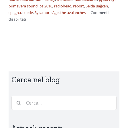
primavera sound
,
ps 2016
,
radiohead
,
report
,
Selda Bağcan
,
spagna
,
suede
,
Sycamore Age
,
the avalanches
|
Commenti
su
disabilitati
Dagli
archivi:
Primavera
Sound
2016
–
Il
report
Cerca nel blog
Cerca
per: