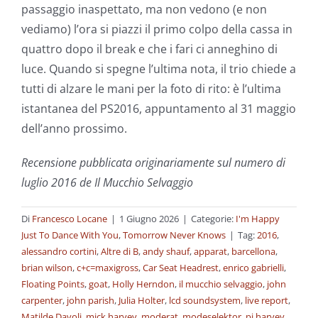
passaggio inaspettato, ma non vedono (e non
vediamo) l’ora si piazzi il primo colpo della cassa in
quattro dopo il break e che i fari ci anneghino di
luce. Quando si spegne l’ultima nota, il trio chiede a
tutti di alzare le mani per la foto di rito: è l’ultima
istantanea del PS2016, appuntamento al 31 maggio
dell’anno prossimo.
Recensione pubblicata originariamente sul numero di
luglio 2016 de Il Mucchio Selvaggio
Di
Francesco Locane
|
1 Giugno 2026
|
Categorie:
I'm Happy
Just To Dance With You
,
Tomorrow Never Knows
|
Tag:
2016
,
alessandro cortini
,
Altre di B
,
andy shauf
,
apparat
,
barcellona
,
brian wilson
,
c+c=maxigross
,
Car Seat Headrest
,
enrico gabrielli
,
Floating Points
,
goat
,
Holly Herndon
,
il mucchio selvaggio
,
john
carpenter
,
john parish
,
Julia Holter
,
lcd soundsystem
,
live report
,
Matilde Davoli
,
mick harvey
,
moderat
,
modeselektor
,
pj harvey
,