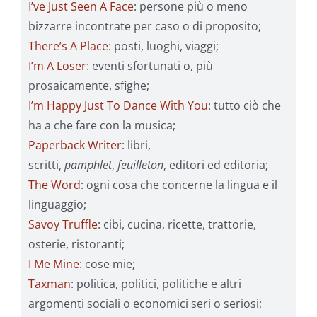
I’ve Just Seen A Face
: persone più o meno
bizzarre incontrate per caso o di proposito;
There’s A Place
: posti, luoghi, viaggi;
I’m A Loser
: eventi sfortunati o, più
prosaicamente, sfighe;
I’m Happy Just To Dance With You
: tutto ciò che
ha a che fare con la musica;
Paperback Writer
: libri,
scritti,
pamphlet
,
feuilleton
, editori ed editoria;
The Word
: ogni cosa che concerne la lingua e il
linguaggio;
Savoy Truffle
: cibi, cucina, ricette, trattorie,
osterie, ristoranti;
I Me Mine
: cose mie;
Taxman
: politica, politici, politiche e altri
argomenti sociali o economici seri o seriosi;