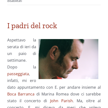
su
disabilitati
Dagli
archivi:
Primavera
Sound
I padri del rock
2016
–
Il
Aspettavo la
report
serata di ieri da
un paio di
settimane.
Dopo la
passeggiata
,
infatti, mi ero
dato appuntamento con E. per andare insieme al
Boca Barranca
di Marina Romea dove ci sarebbe
stato il concerto di
John Parish
. Ma, oltre al
concerto, E. mi diceva da mesi che voleva