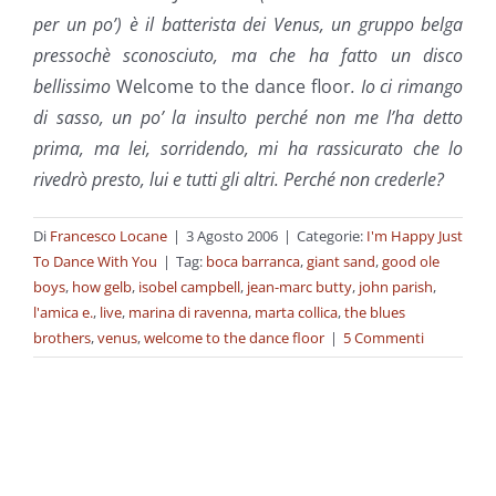
per un po’) è il batterista dei Venus, un gruppo belga
pressochè sconosciuto, ma che ha fatto un disco
bellissimo
Welcome to the dance floor
. Io ci rimango
di sasso, un po’ la insulto perché non me l’ha detto
prima, ma lei, sorridendo, mi ha rassicurato che lo
rivedrò presto, lui e tutti gli altri. Perché non crederle?
Di
Francesco Locane
|
3 Agosto 2006
|
Categorie:
I'm Happy Just
To Dance With You
|
Tag:
boca barranca
,
giant sand
,
good ole
boys
,
how gelb
,
isobel campbell
,
jean-marc butty
,
john parish
,
l'amica e.
,
live
,
marina di ravenna
,
marta collica
,
the blues
brothers
,
venus
,
welcome to the dance floor
|
5 Commenti