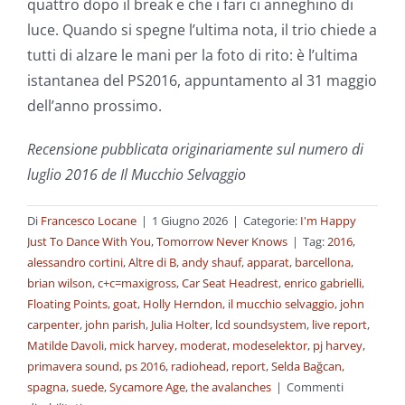
quattro dopo il break e che i fari ci anneghino di
luce. Quando si spegne l’ultima nota, il trio chiede a
tutti di alzare le mani per la foto di rito: è l’ultima
istantanea del PS2016, appuntamento al 31 maggio
dell’anno prossimo.
Recensione pubblicata originariamente sul numero di
luglio 2016 de Il Mucchio Selvaggio
Di
Francesco Locane
|
1 Giugno 2026
|
Categorie:
I'm Happy
Just To Dance With You
,
Tomorrow Never Knows
|
Tag:
2016
,
alessandro cortini
,
Altre di B
,
andy shauf
,
apparat
,
barcellona
,
brian wilson
,
c+c=maxigross
,
Car Seat Headrest
,
enrico gabrielli
,
Floating Points
,
goat
,
Holly Herndon
,
il mucchio selvaggio
,
john
carpenter
,
john parish
,
Julia Holter
,
lcd soundsystem
,
live report
,
Matilde Davoli
,
mick harvey
,
moderat
,
modeselektor
,
pj harvey
,
primavera sound
,
ps 2016
,
radiohead
,
report
,
Selda Bağcan
,
spagna
,
suede
,
Sycamore Age
,
the avalanches
|
Commenti