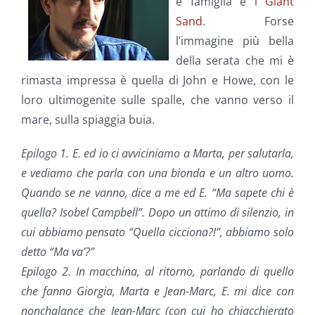
e famiglia e i
Giant
Sand
. Forse
l’immagine più bella
della serata che mi è
rimasta impressa è quella di John e Howe, con le
loro ultimogenite sulle spalle, che vanno verso il
mare, sulla spiaggia buia.
Epilogo 1. E. ed io ci avviciniamo a Marta, per salutarla,
e vediamo che parla con una bionda e un altro uomo.
Quando se ne vanno, dice a me ed E. “Ma sapete chi è
quella? Isobel Campbell”. Dopo un attimo di silenzio, in
cui abbiamo pensato “Quella cicciona?!”, abbiamo solo
detto “Ma va’?”
Epilogo 2. In macchina, al ritorno, parlando di quello
che fanno Giorgia, Marta e Jean-Marc, E. mi dice con
nonchalance che Jean-Marc (con cui ho chiacchierato