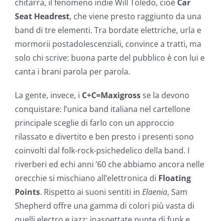
chitarra, il fenomeno indie Will Toledo, cioè
Car
Seat Headrest
, che viene presto raggiunto da una
band di tre elementi. Tra bordate elettriche, urla e
mormorii postadolescenziali, convince a tratti, ma
solo chi scrive: buona parte del pubblico è con lui e
canta i brani parola per parola.
La gente, invece, i
C+C=Maxigross
se la devono
conquistare: l’unica band italiana nel cartellone
principale sceglie di farlo con un approccio
rilassato e divertito e ben presto i presenti sono
coinvolti dal folk-rock-psichedelico della band. I
riverberi ed echi anni ’60 che abbiamo ancora nelle
orecchie si mischiano all’elettronica di
Floating
Points
. Rispetto ai suoni sentiti in
Elaenia
, Sam
Shepherd offre una gamma di colori più vasta di
quelli electro e jazz: inaspettate punte di funk e