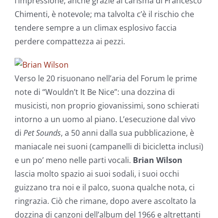
l’impressione, anche grazie al carisma di Francesco
Chimenti, è notevole; ma talvolta c’è il rischio che
tendere sempre a un climax esplosivo faccia
perdere compattezza ai pezzi.
Verso le 20 risuonano nell’aria del Forum le prime
note di “Wouldn’t It Be Nice”: una dozzina di
musicisti, non proprio giovanissimi, sono schierati
intorno a un uomo al piano. L’esecuzione dal vivo
di
Pet Sounds
, a 50 anni dalla sua pubblicazione, è
maniacale nei suoni (campanelli di bicicletta inclusi)
e un po’ meno nelle parti vocali.
Brian Wilson
lascia molto spazio ai suoi sodali, i suoi occhi
guizzano tra noi e il palco, suona qualche nota, ci
ringrazia. Ciò che rimane, dopo avere ascoltato la
dozzina di canzoni dell’album del 1966 e altrettanti