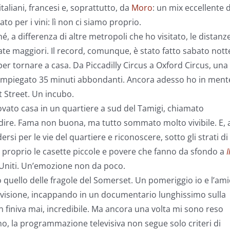
taliani, francesi e, soprattutto, da
Moro
: un mix eccellente d
o per i vini: lì non ci siamo proprio.
, a differenza di altre metropoli che ho visitato, le distanz
e maggiori. Il record, comunque, è stato fatto sabato nott
 tornare a casa. Da Piccadilly Circus a Oxford Circus, una
mo impiegato 35 minuti abbondanti. Ancora adesso ho in ment
nt Street. Un incubo.
rovato casa in un quartiere a sud del Tamigi, chiamato
dire. Fama non buona, ma tutto sommato molto vivibile. E, 
si per le vie del quartiere e riconoscere, sotto gli strati di
l, proprio le casette piccole e povere che fanno da sfondo a
I
ti Uniti. Un’emozione non da poco.
 quello delle fragole del Somerset. Un pomeriggio io e l’ami
levisione, incappando in un documentario lunghissimo sulla
 finiva mai, incredibile. Ma ancora una volta mi sono reso
, la programmazione televisiva non segue solo criteri di