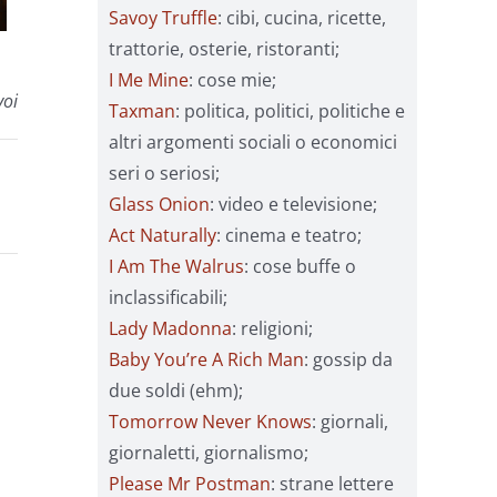
Savoy Truffle
: cibi, cucina, ricette,
trattorie, osterie, ristoranti;
I Me Mine
: cose mie;
voi
Taxman
: politica, politici, politiche e
altri argomenti sociali o economici
seri o seriosi;
Glass Onion
: video e televisione;
Act Naturally
: cinema e teatro;
I Am The Walrus
: cose buffe o
inclassificabili;
Lady Madonna
: religioni;
Baby You’re A Rich Man
: gossip da
due soldi (ehm);
Tomorrow Never Knows
: giornali,
giornaletti, giornalismo;
Please Mr Postman
: strane lettere