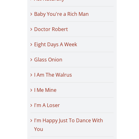
Baby You're a Rich Man
Doctor Robert
Eight Days A Week
Glass Onion
I Am The Walrus
I Me Mine
I'm A Loser
I'm Happy Just To Dance With
You