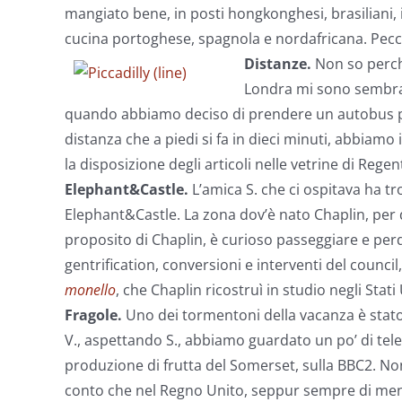
mangiato bene, in posti hongkonghesi, brasiliani, i
cucina portoghese, spagnola e nordafricana. Peccat
Distanze.
Non so perché
Londra mi sono sembrat
quando abbiamo deciso di prendere un autobus per
distanza che a piedi si fa in dieci minuti, abbia
la disposizione degli articoli nelle vetrine di Rege
Elephant&Castle.
L’amica S. che ci ospitava ha t
Elephant&Castle. La zona dov’è nato Chaplin, per 
proposito di Chaplin, è curioso passeggiare e perder
gentrification, conversioni e interventi del counci
monello
, che Chaplin ricostruì in studio negli Sta
Fragole.
Uno dei tormentoni della vacanza è stato
V., aspettando S., abbiamo guardato un po’ di te
produzione di frutta del Somerset, sulla BBC2. Non
conto che nel Regno Unito, seppur sempre di meno