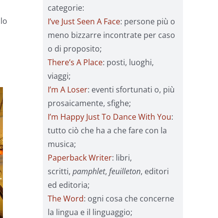
categorie:
olo
I’ve Just Seen A Face
: persone più o
meno bizzarre incontrate per caso
o di proposito;
There’s A Place
: posti, luoghi,
viaggi;
I’m A Loser
: eventi sfortunati o, più
prosaicamente, sfighe;
I’m Happy Just To Dance With You
:
tutto ciò che ha a che fare con la
musica;
Paperback Writer
: libri,
scritti,
pamphlet
,
feuilleton
, editori
ed editoria;
The Word
: ogni cosa che concerne
la lingua e il linguaggio;