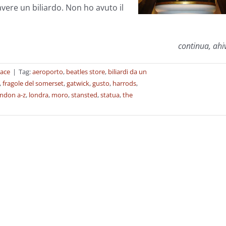
avere un biliardo. Non ho avuto il
continua, ahi
lace
|
Tag:
aeroporto
,
beatles store
,
biliardi da un
,
fragole del somerset
,
gatwick
,
gusto
,
harrods
,
ondon a-z
,
londra
,
moro
,
stansted
,
statua
,
the