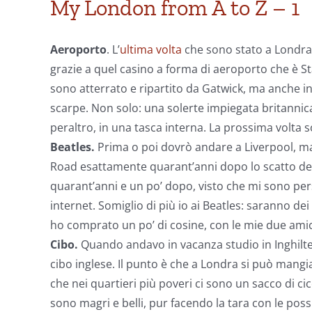
My London from A to Z – 1
Aeroporto
. L’
ultima volta
che sono stato a Londra 
grazie a quel casino a forma di aeroporto che è S
sono atterrato e ripartito da Gatwick, ma anche in
scarpe. Non solo: una solerte impiegata britanni
peraltro, in una tasca interna. La prossima volta
Beatles.
Prima o poi dovrò andare a Liverpool, m
Road esattamente quarant’anni dopo lo scatto dell
quarant’anni e un po’ dopo, visto che mi sono perso l
internet. Somiglio di più io ai Beatles: saranno de
ho comprato un po’ di cosine, con le mie due am
Cibo.
Quando andavo in vacanza studio in Inghilter
cibo inglese. Il punto è che a Londra si può mangia
che nei quartieri più poveri ci sono un sacco di cic
sono magri e belli, pur facendo la tara con le poss