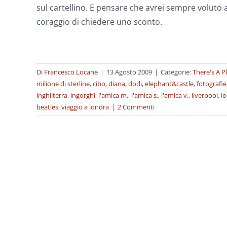
sul cartellino. E pensare che avrei sempre voluto 
coraggio di chiedere uno sconto.
Di
Francesco Locane
|
13 Agosto 2009
|
Categorie:
There's A P
milione di sterline
,
cibo
,
diana
,
dodi
,
elephant&castle
,
fotografie
inghilterra
,
ingorghi
,
l'amica m.
,
l'amica s.
,
l'amica v.
,
liverpool
,
l
beatles
,
viaggio a londra
|
2 Commenti