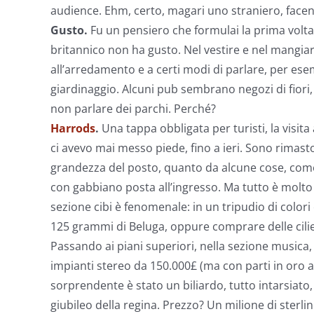
audience. Ehm, certo, magari uno straniero, facend
Gusto.
Fu un pensiero che formulai la prima volta c
britannico non ha gusto. Nel vestire e nel mangia
all’arredamento e a certi modi di parlare, per esem
giardinaggio. Alcuni pub sembrano negozi di fiori,
non parlare dei parchi. Perché?
Harrods
.
Una tappa obbligata per turisti, la visit
ci avevo mai messo piede, fino a ieri. Sono rimast
grandezza del posto, quanto da alcune cose, come
con gabbiano posta all’ingresso. Ma tutto è molto al
sezione cibi è fenomenale: in un tripudio di color
125 grammi di Beluga, oppure comprare delle cilie
Passando ai piani superiori, nella sezione musica,
impianti stereo da 150.000£ (ma con parti in oro a 
sorprendente è stato un biliardo, tutto intarsiato
giubileo della regina. Prezzo? Un milione di sterlin