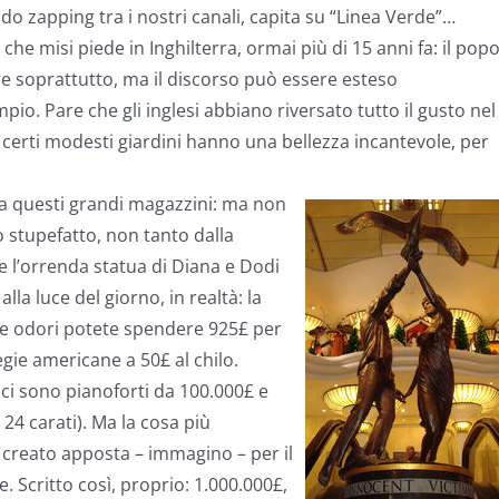
o zapping tra i nostri canali, capita su “Linea Verde”…
he misi piede in Inghilterra, ormai più di 15 anni fa: il pop
re soprattutto, ma il discorso può essere esteso
pio. Pare che gli inglesi abbiano riversato tutto il gusto nel
 certi modesti giardini hanno una bellezza incantevole, per
a a questi grandi magazzini: ma non
o stupefatto, non tanto dalla
 l’orrenda statua di Diana e Dodi
la luce del giorno, in realtà: la
i e odori potete spendere 925£ per
gie americane a 50£ al chilo.
 ci sono pianoforti da 100.000£ e
24 carati). Ma la cosa più
, creato apposta – immagino – per il
e. Scritto così, proprio: 1.000.000£,