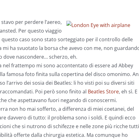
stavo per perdere l’aereo,
tansted. Per questo viaggio
 questo caso sono stato sorteggiato per il controllo delle
ca mi ha svuotato la borsa che avevo con me, non guardand
 so dove nascondere… scherzo, eh.
a nel frattempo mi sono accontentato di essere ad Abbey
a famosa foto finita sulla copertina del disco omonimo. Anz
’arrivo dei sosia dei Beatles: li ho visti poi su diversi siti
i raccomandati. Poi però sono finito al
Beatles Store
, eh sì. E 
iche che aspettavano fuori negando di conoscermi.
ra non ho mai sofferto, a differenza di miei coetanei, del
re davvero di tutto: il problema sono i soldi. E quindi ecco
cioni che si nutrono di schifezze e nelle zone più ricche tutti
ibilità offerte dalla chirurgia estetica. Ma comunque ho