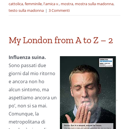
cattolica
,
femminile
,
l'amica v.
,
mostra
,
mostra sulla madonna
,
testo sulla madonna
|
3 Commenti
My London from A to Z – 2
Influenza suina.
Sono passati due
giorni dal mio ritorno
e ancora non ho
alcun sintomo, ma
aspettiamo ancora un
po’, non si sa mai.
Comunque, la
metropolitana di