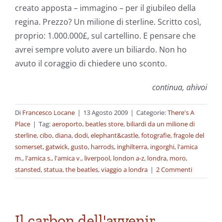
creato apposta – immagino – per il giubileo della
regina. Prezzo? Un milione di sterline. Scritto così,
proprio: 1.000.000£, sul cartellino. E pensare che
avrei sempre voluto avere un biliardo. Non ho
avuto il coraggio di chiedere uno sconto.
continua, ahivoi
Di
Francesco Locane
|
13 Agosto 2009
|
Categorie:
There's A
Place
|
Tag:
aeroporto
,
beatles store
,
biliardi da un milione di
sterline
,
cibo
,
diana
,
dodi
,
elephant&castle
,
fotografie
,
fragole del
somerset
,
gatwick
,
gusto
,
harrods
,
inghilterra
,
ingorghi
,
l'amica
m.
,
l'amica s.
,
l'amica v.
,
liverpool
,
london a-z
,
londra
,
moro
,
stansted
,
statua
,
the beatles
,
viaggio a londra
|
2 Commenti
Il carbon dell'avvenir