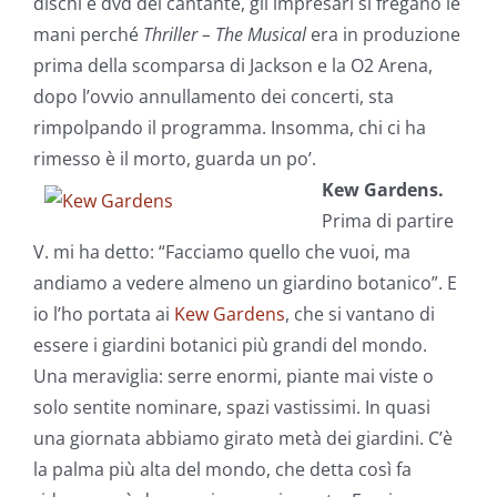
dischi e dvd del cantante, gli impresari si fregano le
mani perché
Thriller – The Musical
era in produzione
prima della scomparsa di Jackson e la O2 Arena,
dopo l’ovvio annullamento dei concerti, sta
rimpolpando il programma. Insomma, chi ci ha
rimesso è il morto, guarda un po’.
Kew Gardens.
Prima di partire
V. mi ha detto: “Facciamo quello che vuoi, ma
andiamo a vedere almeno un giardino botanico”. E
io l’ho portata ai
Kew Gardens
, che si vantano di
essere i giardini botanici più grandi del mondo.
Una meraviglia: serre enormi, piante mai viste o
solo sentite nominare, spazi vastissimi. In quasi
una giornata abbiamo girato metà dei giardini. C’è
la palma più alta del mondo, che detta così fa