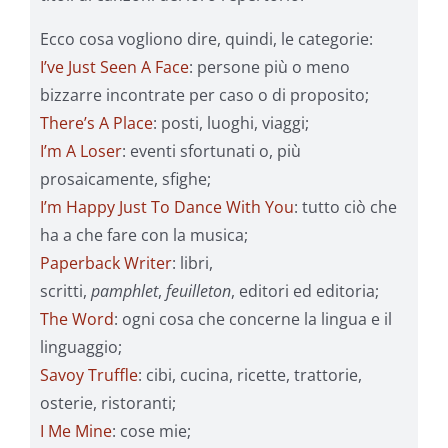
Ecco cosa vogliono dire, quindi, le categorie:
I’ve Just Seen A Face
: persone più o meno
bizzarre incontrate per caso o di proposito;
There’s A Place
: posti, luoghi, viaggi;
I’m A Loser
: eventi sfortunati o, più
prosaicamente, sfighe;
I’m Happy Just To Dance With You
: tutto ciò che
ha a che fare con la musica;
Paperback Writer
: libri,
scritti,
pamphlet
,
feuilleton
, editori ed editoria;
The Word
: ogni cosa che concerne la lingua e il
linguaggio;
Savoy Truffle
: cibi, cucina, ricette, trattorie,
osterie, ristoranti;
I Me Mine
: cose mie;