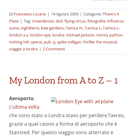
Di
Francesco Locane
|
14 Agosto 2009
|
Categorie:
There's A
Place
|
Tag:
crown&rose
,
dvd
,
flying circus
,
fotografie
,
influenza
suina
,
inghilterra
,
kew gardens
,
l'amica m.
,
l'amica s.
,
l'amica v.
,
london a-z
,
london eye
,
londra
,
michael jackson
,
monty python
,
notting hill
,
operai
,
pub
,
q
,
spike milligan
,
thriller the musical
,
viaggio a londra
|
2 Commenti
My London from A to Z – 1
Aeroporto
.
L’
ultima volta
che sono stato a Londra stavo per perdere l’aereo,
grazie a quel casino a forma di aeroporto che è
Stansted. Per questo viaggio sono atterrato e