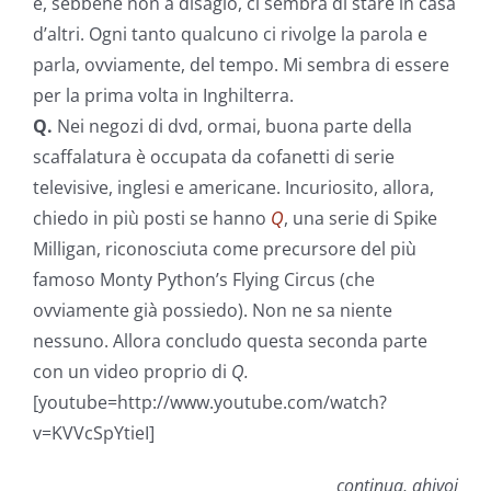
e, sebbene non a disagio, ci sembra di stare in casa
d’altri. Ogni tanto qualcuno ci rivolge la parola e
parla, ovviamente, del tempo. Mi sembra di essere
per la prima volta in Inghilterra.
Q.
Nei negozi di dvd, ormai, buona parte della
scaffalatura è occupata da cofanetti di serie
televisive, inglesi e americane. Incuriosito, allora,
chiedo in più posti se hanno
Q
, una serie di Spike
Milligan, riconosciuta come precursore del più
famoso Monty Python’s Flying Circus (che
ovviamente già possiedo). Non ne sa niente
nessuno. Allora concludo questa seconda parte
con un video proprio di
Q.
[youtube=http://www.youtube.com/watch?
v=KVVcSpYtieI]
continua, ahivoi