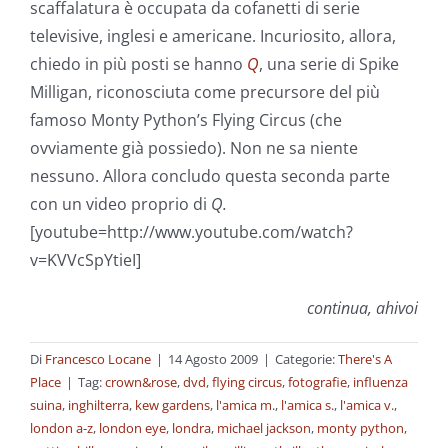
scaffalatura è occupata da cofanetti di serie
televisive, inglesi e americane. Incuriosito, allora,
chiedo in più posti se hanno
Q
, una serie di Spike
Milligan, riconosciuta come precursore del più
famoso Monty Python’s Flying Circus (che
ovviamente già possiedo). Non ne sa niente
nessuno. Allora concludo questa seconda parte
con un video proprio di
Q.
[youtube=http://www.youtube.com/watch?
v=KVVcSpYtieI]
continua, ahivoi
Di
Francesco Locane
|
14 Agosto 2009
|
Categorie:
There's A
Place
|
Tag:
crown&rose
,
dvd
,
flying circus
,
fotografie
,
influenza
suina
,
inghilterra
,
kew gardens
,
l'amica m.
,
l'amica s.
,
l'amica v.
,
london a-z
,
london eye
,
londra
,
michael jackson
,
monty python
,