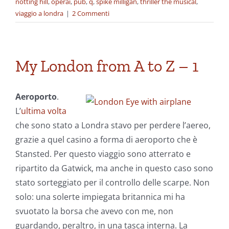
notting hill
,
operai
,
pub
,
q
,
spike milligan
,
thriller the musical
,
viaggio a londra
|
2 Commenti
My London from A to Z – 1
Aeroporto
.
L’
ultima volta
che sono stato a Londra stavo per perdere l’aereo,
grazie a quel casino a forma di aeroporto che è
Stansted. Per questo viaggio sono atterrato e
ripartito da Gatwick, ma anche in questo caso sono
stato sorteggiato per il controllo delle scarpe. Non
solo: una solerte impiegata britannica mi ha
svuotato la borsa che avevo con me, non
guardando, peraltro, in una tasca interna. La