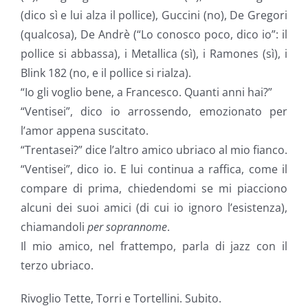
(dico sì e lui alza il pollice), Guccini (no), De Gregori
(qualcosa), De Andrè (“Lo conosco poco, dico io”: il
pollice si abbassa), i Metallica (sì), i Ramones (sì), i
Blink 182 (no, e il pollice si rialza).
“Io gli voglio bene, a Francesco. Quanti anni hai?”
“Ventisei”, dico io arrossendo, emozionato per
l’amor appena suscitato.
“Trentasei?” dice l’altro amico ubriaco al mio fianco.
“Ventisei”, dico io. E lui continua a raffica, come il
compare di prima, chiedendomi se mi piacciono
alcuni dei suoi amici (di cui io ignoro l’esistenza),
chiamandoli
per soprannome
.
Il mio amico, nel frattempo, parla di jazz con il
terzo ubriaco.
Rivoglio Tette, Torri e Tortellini. Subito.