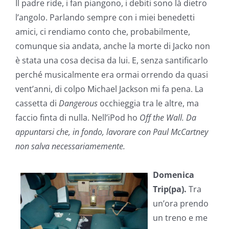
Il padre ride, i fan piangono, i debiti sono là dietro
l’angolo. Parlando sempre con i miei benedetti
amici, ci rendiamo conto che, probabilmente,
comunque sia andata, anche la morte di Jacko non
è stata una cosa decisa da lui. E, senza santificarlo
perché musicalmente era ormai orrendo da quasi
vent’anni, di colpo Michael Jackson mi fa pena. La
cassetta di
Dangerous
occhieggia tra le altre, ma
faccio finta di nulla. Nell’iPod ho
Off the Wall. Da
appuntarsi che, in fondo, lavorare con Paul McCartney
non salva necessariamemente.
Domenica
Trip(pa).
Tra
un’ora prendo
un treno e me