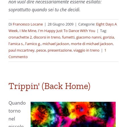
non vuol dire necessariamente esserne esiliato:
soprattutto quando sei tu che decidi.
Di
Francesco Locane
|
28 Giugno 2009
|
Categorie:
Eight Days A
Week
,
I Me Mine
,
I'm Happy Just To Dance With You
|
Tag:
cronachette 2
,
discorsi in treno
,
fumetti
,
giacomo nanni
,
gorizia
,
l'amica s.
,
l'amico g.
,
michael jackson
,
morte di michael jackson
,
paul mccartney
,
pesce
,
presentazione
,
viaggio in treno
|
1
Commento
Trippin' (Back Home)
Quando
torno
nel
piccolo