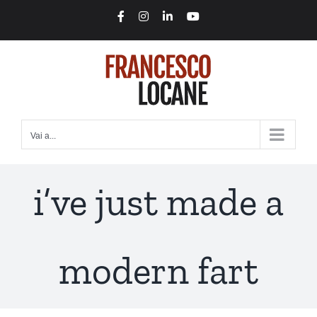
Salta
Facebook
Instagram
LinkedIn
YouTube
al
contenuto
Vai a...
i’ve just made a
modern fart