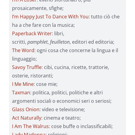
prosaicamente, sfighe;
I’m Happy Just To Dance With You
: tutto ciò che
ha a che fare con la musica;
Paperback Writer
: libri,
scritti,
pamphlet
,
feuilleton
, editori ed editoria;
The Word
: ogni cosa che concerne la lingua e il
linguaggio;
Savoy Truffle
: cibi, cucina, ricette, trattorie,
osterie, ristoranti;
I Me Mine
: cose mie;
Taxman
: politica, politici, politiche e altri
argomenti sociali o economici seri o seriosi;
Glass Onion
: video e televisione;
Act Naturally
: cinema e teatro;
I Am The Walrus
: cose buffe o inclassificabili;
Lady Madonna
: religioni;