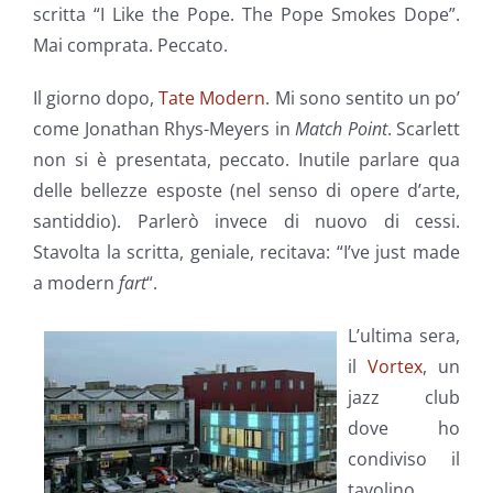
scritta “I Like the Pope. The Pope Smokes Dope”.
Mai comprata. Peccato.
Il giorno dopo,
Tate Modern
. Mi sono sentito un po’
come Jonathan Rhys-Meyers in
Match Point
. Scarlett
non si è presentata, peccato. Inutile parlare qua
delle bellezze esposte (nel senso di opere d’arte,
santiddio). Parlerò invece di nuovo di cessi.
Stavolta la scritta, geniale, recitava: “I’ve just made
a modern
fart
“.
L’ultima sera,
il
Vortex
, un
jazz club
dove ho
condiviso il
tavolino