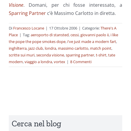
Visione
. Domani, per chi fosse interessato, a
Sparring Partner
c’è Massimo Carlotto in diretta.
Di
Francesco Locane
|
17 Ottobre 2006
|
Categorie:
There's A
Place
|
Tag:
aeroporto di stansted
,
cessi
,
giovanni paolo ii
,
i like
the pope the pope smokes dope
,
i've just made a modern fart
,
inghilterra
,
jazz club
,
londra
,
massimo carlotto
,
match point
,
scritte sui muri
,
seconda visione
,
sparring partner
,
t-shirt
,
tate
modern
,
viaggio a londra
,
vortex
|
8 Commenti
Cerca nel blog