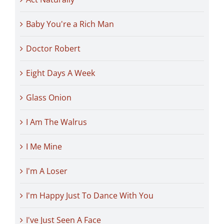
Baby You're a Rich Man
Doctor Robert
Eight Days A Week
Glass Onion
I Am The Walrus
I Me Mine
I'm A Loser
I'm Happy Just To Dance With You
I've Just Seen A Face