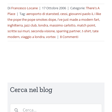
Di
Francesco Locane
|
17 Ottobre 2006
|
Categorie:
There's A
Place
|
Tag:
aeroporto di stansted
,
cessi
,
giovanni paolo ii
,
i like
the pope the pope smokes dope
,
i've just made a modern fart
,
inghilterra
,
jazz club
,
londra
,
massimo carlotto
,
match point
,
scritte sui muri
,
seconda visione
,
sparring partner
,
t-shirt
,
tate
modern
,
viaggio a londra
,
vortex
|
8 Commenti
Cerca nel blog
Cerca