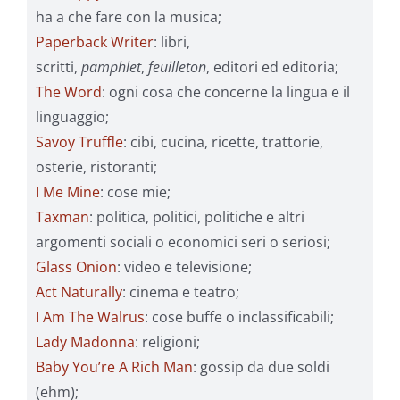
ha a che fare con la musica;
Paperback Writer
: libri,
scritti,
pamphlet
,
feuilleton
, editori ed editoria;
The Word
: ogni cosa che concerne la lingua e il
linguaggio;
Savoy Truffle
: cibi, cucina, ricette, trattorie,
osterie, ristoranti;
I Me Mine
: cose mie;
Taxman
: politica, politici, politiche e altri
argomenti sociali o economici seri o seriosi;
Glass Onion
: video e televisione;
Act Naturally
: cinema e teatro;
I Am The Walrus
: cose buffe o inclassificabili;
Lady Madonna
: religioni;
Baby You’re A Rich Man
: gossip da due soldi
(ehm);