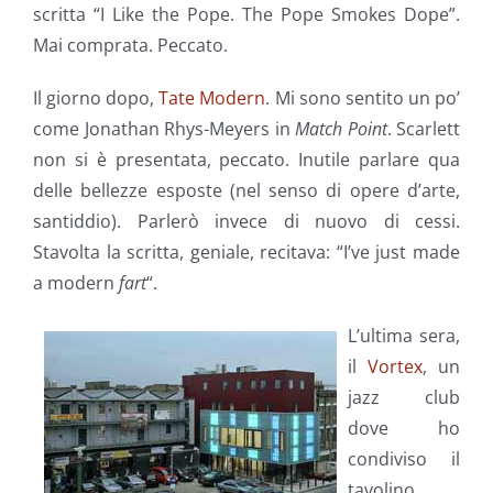
scritta “I Like the Pope. The Pope Smokes Dope”.
Mai comprata. Peccato.
Il giorno dopo,
Tate Modern
. Mi sono sentito un po’
come Jonathan Rhys-Meyers in
Match Point
. Scarlett
non si è presentata, peccato. Inutile parlare qua
delle bellezze esposte (nel senso di opere d’arte,
santiddio). Parlerò invece di nuovo di cessi.
Stavolta la scritta, geniale, recitava: “I’ve just made
a modern
fart
“.
L’ultima sera,
il
Vortex
, un
jazz club
dove ho
condiviso il
tavolino