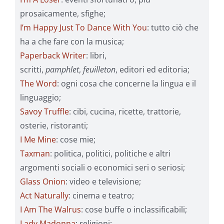
prosaicamente, sfighe;
I’m Happy Just To Dance With You
: tutto ciò che
ha a che fare con la musica;
Paperback Writer
: libri,
scritti,
pamphlet
,
feuilleton
, editori ed editoria;
The Word
: ogni cosa che concerne la lingua e il
linguaggio;
Savoy Truffle
: cibi, cucina, ricette, trattorie,
osterie, ristoranti;
I Me Mine
: cose mie;
Taxman
: politica, politici, politiche e altri
argomenti sociali o economici seri o seriosi;
Glass Onion
: video e televisione;
Act Naturally
: cinema e teatro;
I Am The Walrus
: cose buffe o inclassificabili;
Lady Madonna
: religioni;