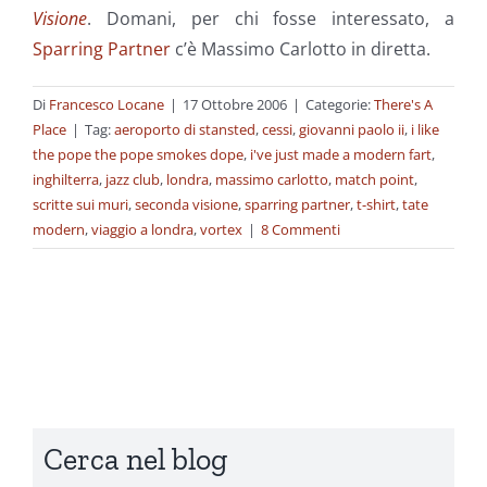
Visione
. Domani, per chi fosse interessato, a
Sparring Partner
c’è Massimo Carlotto in diretta.
Di
Francesco Locane
|
17 Ottobre 2006
|
Categorie:
There's A
Place
|
Tag:
aeroporto di stansted
,
cessi
,
giovanni paolo ii
,
i like
the pope the pope smokes dope
,
i've just made a modern fart
,
inghilterra
,
jazz club
,
londra
,
massimo carlotto
,
match point
,
scritte sui muri
,
seconda visione
,
sparring partner
,
t-shirt
,
tate
modern
,
viaggio a londra
,
vortex
|
8 Commenti
Cerca nel blog