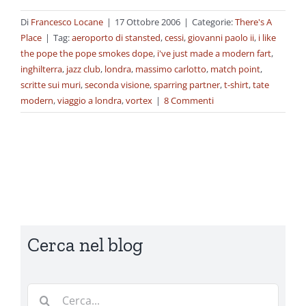
Di
Francesco Locane
|
17 Ottobre 2006
|
Categorie:
There's A
Place
|
Tag:
aeroporto di stansted
,
cessi
,
giovanni paolo ii
,
i like
the pope the pope smokes dope
,
i've just made a modern fart
,
inghilterra
,
jazz club
,
londra
,
massimo carlotto
,
match point
,
scritte sui muri
,
seconda visione
,
sparring partner
,
t-shirt
,
tate
modern
,
viaggio a londra
,
vortex
|
8 Commenti
Cerca nel blog
Cerca