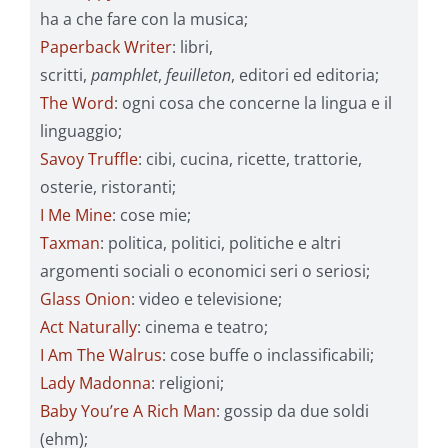
ha a che fare con la musica;
Paperback Writer
: libri,
scritti,
pamphlet
,
feuilleton
, editori ed editoria;
The Word
: ogni cosa che concerne la lingua e il
linguaggio;
Savoy Truffle
: cibi, cucina, ricette, trattorie,
osterie, ristoranti;
I Me Mine
: cose mie;
Taxman
: politica, politici, politiche e altri
argomenti sociali o economici seri o seriosi;
Glass Onion
: video e televisione;
Act Naturally
: cinema e teatro;
I Am The Walrus
: cose buffe o inclassificabili;
Lady Madonna
: religioni;
Baby You’re A Rich Man
: gossip da due soldi
(ehm);