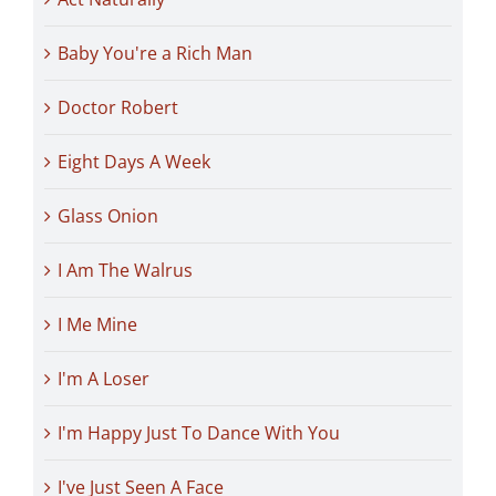
Baby You're a Rich Man
Doctor Robert
Eight Days A Week
Glass Onion
I Am The Walrus
I Me Mine
I'm A Loser
I'm Happy Just To Dance With You
I've Just Seen A Face