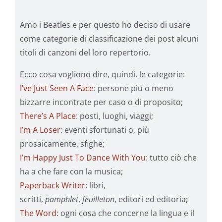
Amo i Beatles e per questo ho deciso di usare
come categorie di classificazione dei post alcuni
titoli di canzoni del loro repertorio.
Ecco cosa vogliono dire, quindi, le categorie:
I’ve Just Seen A Face
: persone più o meno
bizzarre incontrate per caso o di proposito;
There’s A Place
: posti, luoghi, viaggi;
I’m A Loser
: eventi sfortunati o, più
prosaicamente, sfighe;
I’m Happy Just To Dance With You
: tutto ciò che
ha a che fare con la musica;
Paperback Writer
: libri,
scritti,
pamphlet
,
feuilleton
, editori ed editoria;
The Word
: ogni cosa che concerne la lingua e il