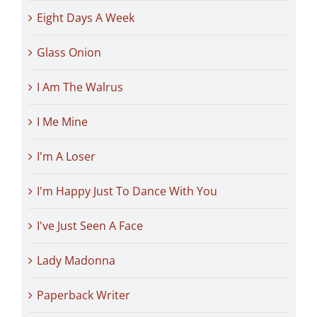
Eight Days A Week
Glass Onion
I Am The Walrus
I Me Mine
I'm A Loser
I'm Happy Just To Dance With You
I've Just Seen A Face
Lady Madonna
Paperback Writer