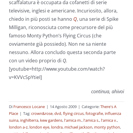
scaffalatura è occupata da cofanetti di serie
televisive, inglesi e americane. Incuriosito, allora,
chiedo in più posti se hanno
Q
, una serie di Spike
Milligan, riconosciuta come precursore del più
famoso Monty Python’s Flying Circus (che
ovviamente già possiedo). Non ne sa niente
nessuno. Allora concludo questa seconda parte
con un video proprio di
Q.
[youtube=http://www.youtube.com/watch?
v=KVVcSpYtieI]
continua, ahivoi
Di
Francesco Locane
|
14 Agosto 2009
|
Categorie:
There's A
Place
|
Tag:
crown&rose
,
dvd
,
flying circus
,
fotografie
,
influenza
suina
,
inghilterra
,
kew gardens
,
l'amica m.
,
l'amica s.
,
l'amica v.
,
london a-z
,
london eye
,
londra
,
michael jackson
,
monty python
,