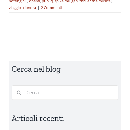
notting hill
,
operai
,
pub
,
q
,
spike milligan
,
thriller the musical
,
viaggio a londra
|
2 Commenti
Cerca nel blog
Cerca
per:
Articoli recenti