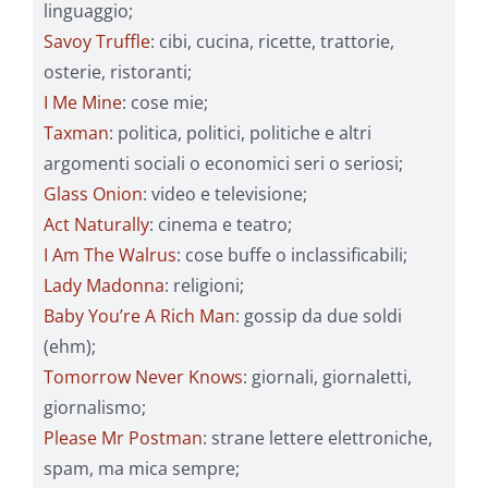
linguaggio;
Savoy Truffle
: cibi, cucina, ricette, trattorie,
osterie, ristoranti;
I Me Mine
: cose mie;
Taxman
: politica, politici, politiche e altri
argomenti sociali o economici seri o seriosi;
Glass Onion
: video e televisione;
Act Naturally
: cinema e teatro;
I Am The Walrus
: cose buffe o inclassificabili;
Lady Madonna
: religioni;
Baby You’re A Rich Man
: gossip da due soldi
(ehm);
Tomorrow Never Knows
: giornali, giornaletti,
giornalismo;
Please Mr Postman
: strane lettere elettroniche,
spam, ma mica sempre;