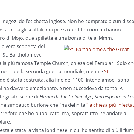
 negozi dell’etichetta inglese. Non ho comprato alcun disco
ato tra gli scaffali, ma prezzi e/o titoli non mi hanno
ro di Mojo, due spillette e una borsa di tela. Mmm.
 la vera scoperta del
di St. Bartholomew,
alla più famosa Temple Church, chiesa dei Templari. Solo ch
amenti della seconda guerra mondiale, mentre
St.
è stata costruita, alla fine del 1100. Intendiamoci, sono
 mi ha davvero emozionato, e non succedeva da tanto. A
te girate scene di
Elizabeth: the Golden Age
,
Shakespeare in Lo
che simpatico burlone che l’ha definita
“la chiesa più infesta
e altre foto che ho pubblicato, ma, soprattutto, se andate a
lare.
 è stata la visita londinese in cui ho sentito di più il fium