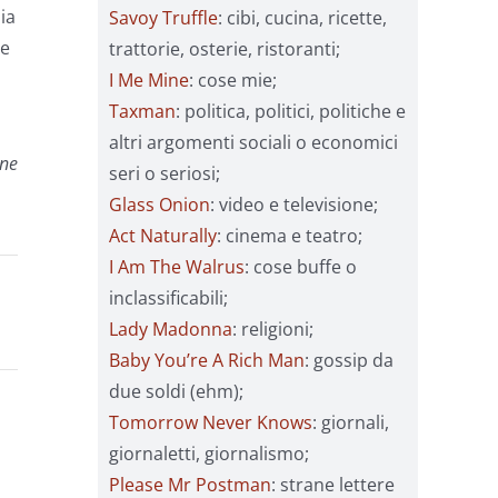
ia
Savoy Truffle
: cibi, cucina, ricette,
re
trattorie, osterie, ristoranti;
I Me Mine
: cose mie;
Taxman
: politica, politici, politiche e
altri argomenti sociali o economici
ine
seri o seriosi;
Glass Onion
: video e televisione;
Act Naturally
: cinema e teatro;
I Am The Walrus
: cose buffe o
inclassificabili;
Lady Madonna
: religioni;
Baby You’re A Rich Man
: gossip da
due soldi (ehm);
Tomorrow Never Knows
: giornali,
giornaletti, giornalismo;
Please Mr Postman
: strane lettere