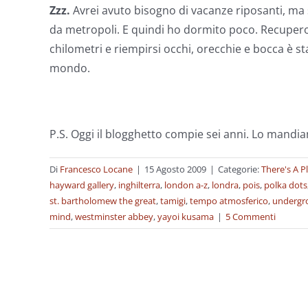
Zzz.
Avrei avuto bisogno di vacanze riposanti, ma
da metropoli. E quindi ho dormito poco. Recuper
chilometri e riempirsi occhi, orecchie e bocca è sta
mondo.
P.S. Oggi il blogghetto compie sei anni. Lo mandi
Di
Francesco Locane
|
15 Agosto 2009
|
Categorie:
There's A P
hayward gallery
,
inghilterra
,
london a-z
,
londra
,
pois
,
polka dots
st. bartholomew the great
,
tamigi
,
tempo atmosferico
,
undergr
mind
,
westminster abbey
,
yayoi kusama
|
5 Commenti