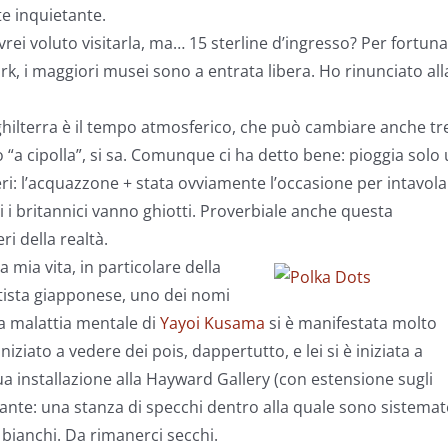
e inquietante.
vrei voluto visitarla, ma… 15 sterline d’ingresso? Per fortuna
, i maggiori musei sono a entrata libera. Ho rinunciato all
ghilterra è il tempo atmosferico, che può cambiare anche tr
io “a cipolla”, si sa. Comunque ci ha detto bene: pioggia solo
 ieri: l’acquazzone + stata ovviamente l’occasione per intavol
 i britannici vanno ghiotti. Proverbiale anche questa
ri della realtà.
 mia vita, in particolare della
rtista giapponese, uno dei nomi
La malattia mentale di
Yayoi Kusama
si è manifestata molto
niziato a vedere dei pois, dappertutto, e lei si è iniziata a
sua installazione alla Hayward Gallery (con estensione sugli
ante: una stanza di specchi dentro alla quale sono sistemat
s bianchi. Da rimanerci secchi.