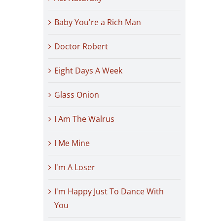
Baby You're a Rich Man
Doctor Robert
Eight Days A Week
Glass Onion
I Am The Walrus
I Me Mine
I'm A Loser
I'm Happy Just To Dance With
You