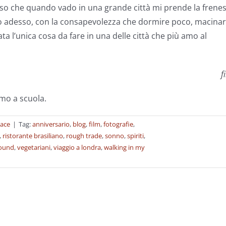
 so che quando vado in una grande città mi prende la frenes
o adesso, con la consapevolezza che dormire poco, macina
ta l’unica cosa da fare in una delle città che più amo al
f
amo a scuola.
lace
|
Tag:
anniversario
,
blog
,
film
,
fotografie
,
,
ristorante brasiliano
,
rough trade
,
sonno
,
spiriti
,
ound
,
vegetariani
,
viaggio a londra
,
walking in my