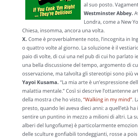
al suo posto. Vagament
Westminster Abbey.
A
Londra, come a New York
Chiesa, insomma, ancora una volta.
X.
Come è proverbialmente noto, l’incognita in In
o quattro volte al giorno. La soluzione è il vestiar
paio di volte, di cui una nel pub di cui ho parlato
una bella discussione del tempo, argomento di cui
osservazione, ma talvolta gli stereotipi sono più ve
Yayoi Kusama.
“La mia arte è un’espressione della
malattia mentale.” Così si descrive l’ottantenne a
della mostra che ho visto,
“Walking in my mind”
. 
presto, quando lei aveva dieci anni: a quell’età ha i
sentire un puntino in mezzo a milioni di altri. La 
alberi del lungofiume) è particolarmente emozion
delle sculture gonfiabili tondeggianti, rosse a poi