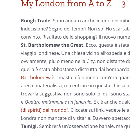
My London from A to Z – 3
Rough Trade.
Sono andato anche in uno dei mitici
Indecisione? Segno dei tempi? Non so. Ho scartabell
convinto. Risultato dello shopping? Il nuovo nume
St. Bartholomew the Great.
Ecco, questa è stata
viaggio londinese. Una chiesa vicino all’ospedale 
ovviamente, più o meno nella City, non distante d
quella è stata abbastanza distrutta dai bombard
Bartholomew
è rimasta più o meno com’era quando 
ateo e materialista, ma entrare in questa chiesa
trovarla suggestiva non sono solo io: qui sono sta
e
Quattro matrimoni e un funerale
. E c’è anche qual
(di spiriti) del mondo”
. Cliccate sul link, vedete l
Londra non mancate di visitarla. Davvero spettaco
Tamigi.
Sembrerà un’osservazione banale, ma questa