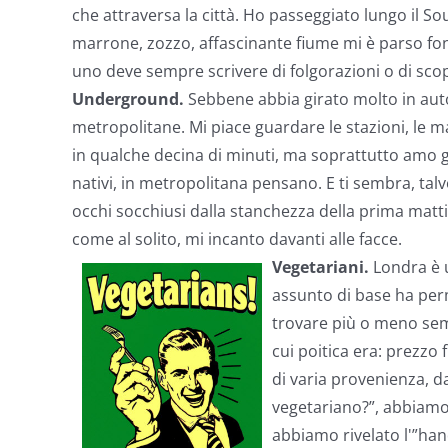
che attraversa la città. Ho passeggiato lungo il Sou
marrone, zozzo, affascinante fiume mi è parso fo
uno deve sempre scrivere di folgorazioni o di sco
Underground.
Sebbene abbia girato molto in aut
metropolitane. Mi piace guardare le stazioni, le ma
in qualche decina di minuti, ma soprattutto amo g
nativi, in metropolitana pensano. E ti sembra, talv
occhi socchiusi dalla stanchezza della prima matti
come al solito, mi incanto davanti alle facce.
Vegetariani.
Londra è 
assunto di base ha perm
trovare più o meno semp
cui poitica era: prezzo 
di varia provenienza, da
vegetariano?”, abbiamo 
abbiamo rivelato l'”hand