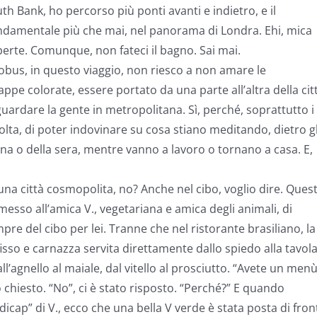
th Bank, ho percorso più ponti avanti e indietro, e il
ndamentale più che mai, nel panorama di Londra. Ehi, mica
perte. Comunque, non fateci il bagno. Sai mai.
obus, in questo viaggio, non riesco a non amare le
ppe colorate, essere portato da una parte all’altra della cit
uardare la gente in metropolitana. Sì, perché, soprattutto i
olta, di poter indovinare su cosa stiano meditando, dietro gl
na o della sera, mentre vanno a lavoro o tornano a casa. E,
una città cosmopolita, no? Anche nel cibo, voglio dire. Ques
esso all’amica V., vegetariana e amica degli animali, di
re del cibo per lei. Tranne che nel ristorante brasiliano, la
fisso e carnazza servita direttamente dallo spiedo alla tavola
ll’agnello al maiale, dal vitello al prosciutto. “Avete un men
chiesto. “No”, ci è stato risposto. “Perché?” E quando
icap” di V., ecco che una bella V verde è stata posta di fron