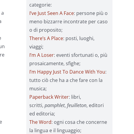
categorie:
 a
I’ve Just Seen A Face
: persone più o
a
meno bizzarre incontrate per caso
o di proposito;
e
There’s A Place
: posti, luoghi,
 un
viaggi;
are
I’m A Loser
: eventi sfortunati o, più
prosaicamente, sfighe;
I’m Happy Just To Dance With You
:
tutto ciò che ha a che fare con la
musica;
Paperback Writer
: libri,
scritti,
pamphlet
,
feuilleton
, editori
ed editoria;
e
The Word
: ogni cosa che concerne
la lingua e il linguaggio;