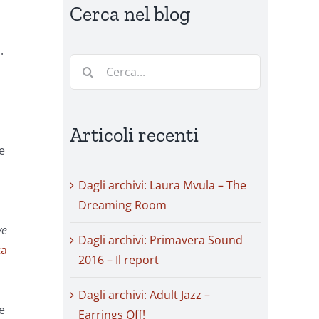
Cerca nel blog
.
Cerca
per:
Articoli recenti
e
Dagli archivi: Laura Mvula – The
Dreaming Room
ve
Dagli archivi: Primavera Sound
ta
2016 – Il report
Dagli archivi: Adult Jazz –
e
Earrings Off!