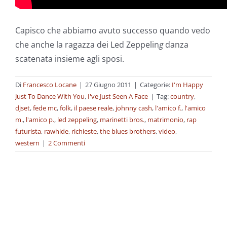
Capisco che abbiamo avuto successo quando vedo
che anche la ragazza dei Led Zeppelin
g
danza
scatenata insieme agli sposi.
Di
Francesco Locane
|
27 Giugno 2011
|
Categorie:
I'm Happy
Just To Dance With You
,
I've Just Seen A Face
|
Tag:
country
,
djset
,
fede mc
,
folk
,
il paese reale
,
johnny cash
,
l'amico f.
,
l'amico
m.
,
l'amico p.
,
led zeppeling
,
marinetti bros.
,
matrimonio
,
rap
futurista
,
rawhide
,
richieste
,
the blues brothers
,
video
,
western
|
2 Commenti