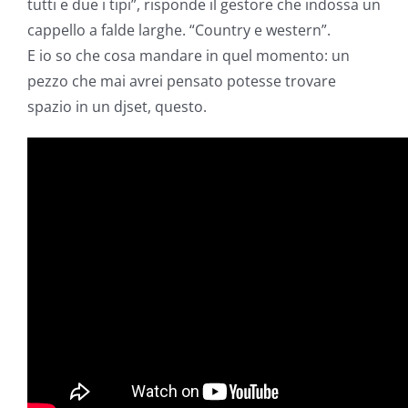
tutti e due i tipi”, risponde il gestore che indossa un
cappello a falde larghe. “Country e western”.
E io so che cosa mandare in quel momento: un
pezzo che mai avrei pensato potesse trovare
spazio in un djset, questo.