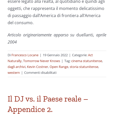
essere legato alla realtà, al quotidiano e quindi agli
oggetti, che rappresenta il momento delicatissimo
di passaggio dall’America di frontiera all’America
del consumo.
Articolo originariamente apparso su
duellanti
, aprile
2004
Di
Francesco Locane
|
19 Gennaio 2022
|
Categorie:
Act
Naturally
,
Tomorrow Never Knows
|
Tag:
cinema statunitense
,
dagli archivi
,
Kevin Costner
,
Open Range
,
storia statunitense
,
su
western
|
Commenti disabilitati
Dagli
archivi:
La
perfezione
Il DJ vs. il Paese reale –
degli
Appendice 2.
oggetti
–