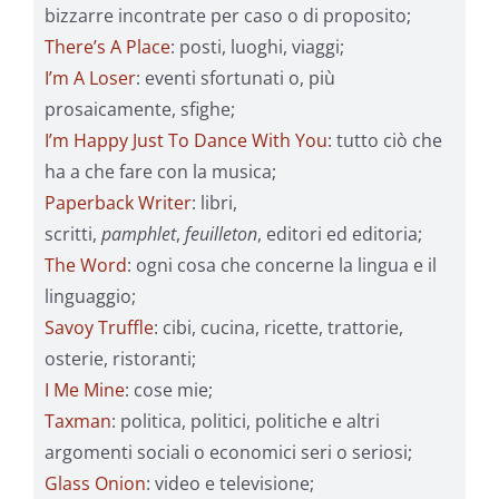
bizzarre incontrate per caso o di proposito;
There’s A Place
: posti, luoghi, viaggi;
I’m A Loser
: eventi sfortunati o, più
prosaicamente, sfighe;
I’m Happy Just To Dance With You
: tutto ciò che
ha a che fare con la musica;
Paperback Writer
: libri,
scritti,
pamphlet
,
feuilleton
, editori ed editoria;
The Word
: ogni cosa che concerne la lingua e il
linguaggio;
Savoy Truffle
: cibi, cucina, ricette, trattorie,
osterie, ristoranti;
I Me Mine
: cose mie;
Taxman
: politica, politici, politiche e altri
argomenti sociali o economici seri o seriosi;
Glass Onion
: video e televisione;