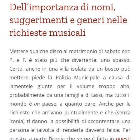
Dell’importanza di nomi,
Osservazioni
a
suggerimenti e generi nelle
latere
di
richieste musicali
Terra
di
confine
Mettere qualche disco al matrimonio di sabato con
P. e F. è stato più che divertente: uno spasso.
Certo, anche in una villa isolata da un bosco può
mettere piede la Polizia Municipale a causa di
lamentele giunte per il volume troppo alto,
probabilmente da una famiglia di tassi, ma tutto il
mondo è
un
paese, a quanto pare. Anche per le
richieste che arrivano puntualmente e che (senza
ironia) ti danno la possibilità di accontentare una
persona e talvolta di renderla davvero felice. Per
questo, a parte l’ironia che se ne è fatta in
questi