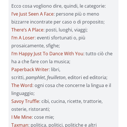
Ecco cosa vogliono dire, quindi, le categorie:
I’ve Just Seen A Face
: persone più o meno
bizzarre incontrate per caso o di proposito;
There’s A Place
: posti, luoghi, viaggi;
I’m A Loser
: eventi sfortunati o, più
prosaicamente, sfighe;
I’m Happy Just To Dance With You
: tutto ciò che
ha a che fare con la musica;
Paperback Writer
: libri,
scritti,
pamphlet
,
feuilleton
, editori ed editoria;
The Word
: ogni cosa che concerne la lingua e il
linguaggio;
Savoy Truffle
: cibi, cucina, ricette, trattorie,
osterie, ristoranti;
I Me Mine
: cose mie;
Taxman
: politica, politici, politiche e altri