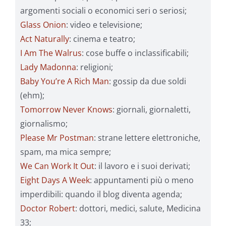
argomenti sociali o economici seri o seriosi;
Glass Onion
: video e televisione;
Act Naturally
: cinema e teatro;
I Am The Walrus
: cose buffe o inclassificabili;
Lady Madonna
: religioni;
Baby You’re A Rich Man
: gossip da due soldi
(ehm);
Tomorrow Never Knows
: giornali, giornaletti,
giornalismo;
Please Mr Postman
: strane lettere elettroniche,
spam, ma mica sempre;
We Can Work It Out
: il lavoro e i suoi derivati;
Eight Days A Week
: appuntamenti più o meno
imperdibili: quando il blog diventa agenda;
Doctor Robert
: dottori, medici, salute, Medicina
33;