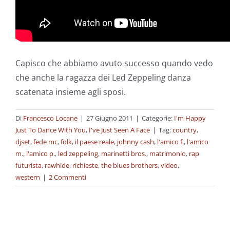
Capisco che abbiamo avuto successo quando vedo
che anche la ragazza dei Led Zeppelin
g
danza
scatenata insieme agli sposi.
Di
Francesco Locane
|
27 Giugno 2011
|
Categorie:
I'm Happy
Just To Dance With You
,
I've Just Seen A Face
|
Tag:
country
,
djset
,
fede mc
,
folk
,
il paese reale
,
johnny cash
,
l'amico f.
,
l'amico
m.
,
l'amico p.
,
led zeppeling
,
marinetti bros.
,
matrimonio
,
rap
futurista
,
rawhide
,
richieste
,
the blues brothers
,
video
,
western
|
2 Commenti