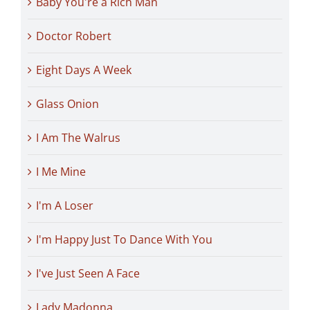
Baby You're a Rich Man
Doctor Robert
Eight Days A Week
Glass Onion
I Am The Walrus
I Me Mine
I'm A Loser
I'm Happy Just To Dance With You
I've Just Seen A Face
Lady Madonna