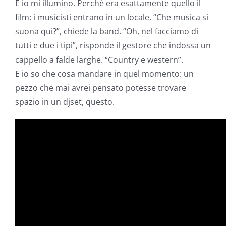
E io mi illumino. Perché era esattamente quello il
film: i musicisti entrano in un locale. “Che musica si
suona qui?”, chiede la band. “Oh, nel facciamo di
tutti e due i tipi”, risponde il gestore che indossa un
cappello a falde larghe. “Country e western”.
E io so che cosa mandare in quel momento: un
pezzo che mai avrei pensato potesse trovare
spazio in un djset, questo.