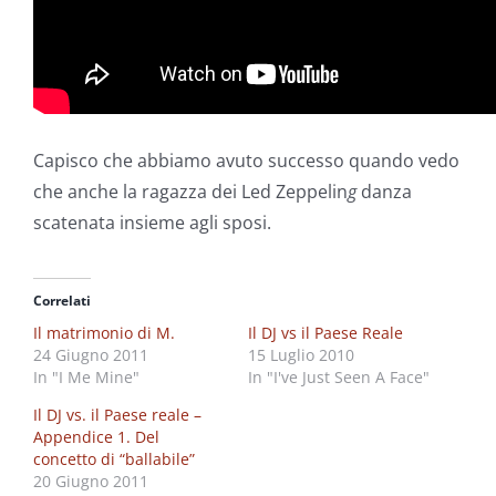
Capisco che abbiamo avuto successo quando vedo
che anche la ragazza dei Led Zeppelin
g
danza
scatenata insieme agli sposi.
Correlati
Il matrimonio di M.
Il DJ vs il Paese Reale
24 Giugno 2011
15 Luglio 2010
In "I Me Mine"
In "I've Just Seen A Face"
Il DJ vs. il Paese reale –
Appendice 1. Del
concetto di “ballabile”
20 Giugno 2011