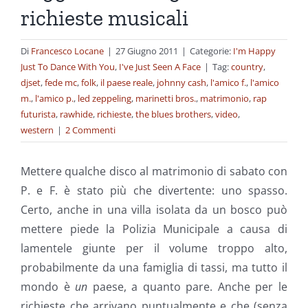
richieste musicali
Di
Francesco Locane
|
27 Giugno 2011
|
Categorie:
I'm Happy
Just To Dance With You
,
I've Just Seen A Face
|
Tag:
country
,
djset
,
fede mc
,
folk
,
il paese reale
,
johnny cash
,
l'amico f.
,
l'amico
m.
,
l'amico p.
,
led zeppeling
,
marinetti bros.
,
matrimonio
,
rap
futurista
,
rawhide
,
richieste
,
the blues brothers
,
video
,
western
|
2 Commenti
Mettere qualche disco al matrimonio di sabato con
P. e F. è stato più che divertente: uno spasso.
Certo, anche in una villa isolata da un bosco può
mettere piede la Polizia Municipale a causa di
lamentele giunte per il volume troppo alto,
probabilmente da una famiglia di tassi, ma tutto il
mondo è
un
paese, a quanto pare. Anche per le
richieste che arrivano puntualmente e che (senza