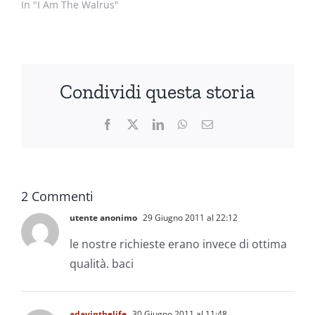
In "I Am The Walrus"
Condividi questa storia
Facebook
X
LinkedIn
WhatsApp
Email
2 Commenti
utente anonimo
29 Giugno 2011 al 22:12
le nostre richieste erano invece di ottima
qualità. baci
adayinthelife
30 Giugno 2011 al 11:48