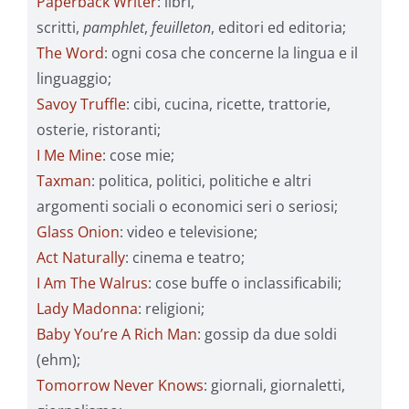
Paperback Writer
: libri,
scritti,
pamphlet
,
feuilleton
, editori ed editoria;
The Word
: ogni cosa che concerne la lingua e il
linguaggio;
Savoy Truffle
: cibi, cucina, ricette, trattorie,
osterie, ristoranti;
I Me Mine
: cose mie;
Taxman
: politica, politici, politiche e altri
argomenti sociali o economici seri o seriosi;
Glass Onion
: video e televisione;
Act Naturally
: cinema e teatro;
I Am The Walrus
: cose buffe o inclassificabili;
Lady Madonna
: religioni;
Baby You’re A Rich Man
: gossip da due soldi
(ehm);
Tomorrow Never Knows
: giornali, giornaletti,