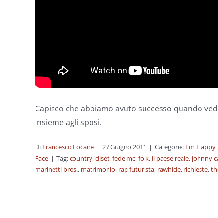
Capisco che abbiamo avuto successo quando vedo
insieme agli sposi.
Di
Francesco Locane
|
27 Giugno 2011
|
Categorie:
I'm Happy 
Face
|
Tag:
country
,
djset
,
fede mc
,
folk
,
il paese reale
,
johnny c
marinetti bros.
,
matrimonio
,
rap futurista
,
rawhide
,
richieste
,
th