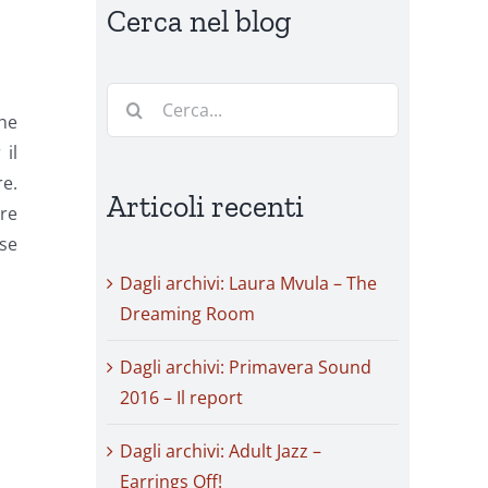
Cerca nel blog
Cerca
che
per:
 il
e.
Articoli recenti
are
 se
Dagli archivi: Laura Mvula – The
Dreaming Room
.
Dagli archivi: Primavera Sound
2016 – Il report
Dagli archivi: Adult Jazz –
Earrings Off!