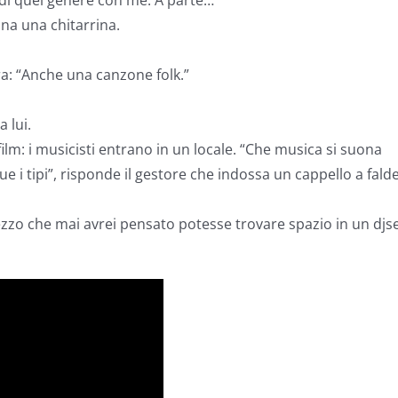
 di quel genere con me. A parte…
na una chitarrina.
ra: “Anche una canzone folk.”
 lui.
film: i musicisti entrano in un locale. “Che musica si suona
due i tipi”, risponde il gestore che indossa un cappello a fald
zo che mai avrei pensato potesse trovare spazio in un djse