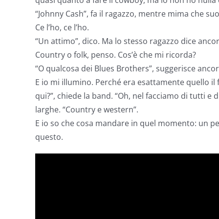
quasi quanto a fare il cowboy, ma io non ho nulla
“Johnny Cash”, fa il ragazzo, mentre mima che suo
Ce l’ho, ce l’ho.
“Un attimo”, dico. Ma lo stesso ragazzo dice anco
Country o folk, penso. Cos’è che mi ricorda?
“O qualcosa dei Blues Brothers”, suggerisce ancora
E io mi illumino. Perché era esattamente quello il 
qui?”, chiede la band. “Oh, nel facciamo di tutti e 
larghe. “Country e western”.
E io so che cosa mandare in quel momento: un pez
questo.