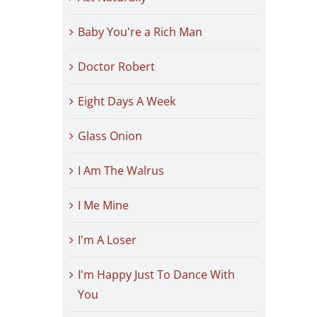
Baby You're a Rich Man
Doctor Robert
Eight Days A Week
Glass Onion
I Am The Walrus
I Me Mine
I'm A Loser
I'm Happy Just To Dance With
You