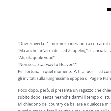
“Dovrei averla…”, mormoro iniziando a cercare il c
“Ma anche un’altra dei Led Zeppelin
g
“, rilancia la 
“Ah, ok: quale vuoi?”
“Non so… ‘Stairway to Heaven’?”
Per fortuna in quel momento P. tira fuori il cd con
gli invitati sulla lunghissima epopea di Page e Plan
Poco dopo, però, si presenta un ragazzo che chied
subito dopo, senza neanche darmi il tempo di stup
Mi chiedono del country da ballare e qualcosa mi v