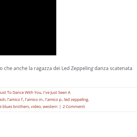
 che anche la ragazza dei Led Zeppelin
g
danza scatenata
Just To Dance With You
,
I've Just Seen A
ash
,
l'amico f.
,
l'amico m.
,
l'amico p.
,
led zeppeling
,
e blues brothers
,
video
,
western
|
2 Commenti