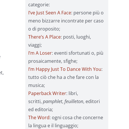
categorie:
I’ve Just Seen A Face
: persone più o
meno bizzarre incontrate per caso
o di proposito;
There’s A Place
: posti, luoghi,
viaggi;
I’m A Loser
: eventi sfortunati o, più
e
prosaicamente, sfighe;
I’m Happy Just To Dance With You
:
t,
tutto ciò che ha a che fare con la
musica;
Paperback Writer
: libri,
scritti,
pamphlet
,
feuilleton
, editori
ed editoria;
The Word
: ogni cosa che concerne
la lingua e il linguaggio;