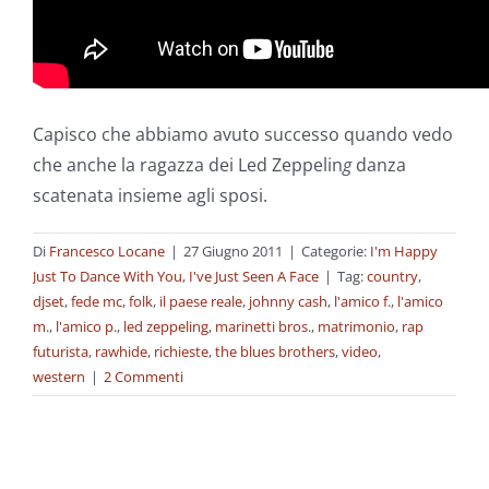
Capisco che abbiamo avuto successo quando vedo
che anche la ragazza dei Led Zeppelin
g
danza
scatenata insieme agli sposi.
Di
Francesco Locane
|
27 Giugno 2011
|
Categorie:
I'm Happy
Just To Dance With You
,
I've Just Seen A Face
|
Tag:
country
,
djset
,
fede mc
,
folk
,
il paese reale
,
johnny cash
,
l'amico f.
,
l'amico
m.
,
l'amico p.
,
led zeppeling
,
marinetti bros.
,
matrimonio
,
rap
futurista
,
rawhide
,
richieste
,
the blues brothers
,
video
,
western
|
2 Commenti