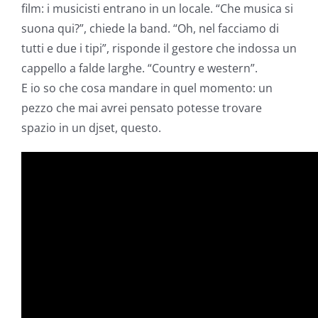
film: i musicisti entrano in un locale. “Che musica si
suona qui?”, chiede la band. “Oh, nel facciamo di
tutti e due i tipi”, risponde il gestore che indossa un
cappello a falde larghe. “Country e western”.
E io so che cosa mandare in quel momento: un
pezzo che mai avrei pensato potesse trovare
spazio in un djset, questo.