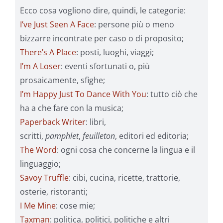
Ecco cosa vogliono dire, quindi, le categorie:
I’ve Just Seen A Face
: persone più o meno
bizzarre incontrate per caso o di proposito;
There’s A Place
: posti, luoghi, viaggi;
I’m A Loser
: eventi sfortunati o, più
prosaicamente, sfighe;
I’m Happy Just To Dance With You
: tutto ciò che
ha a che fare con la musica;
Paperback Writer
: libri,
scritti,
pamphlet
,
feuilleton
, editori ed editoria;
The Word
: ogni cosa che concerne la lingua e il
linguaggio;
Savoy Truffle
: cibi, cucina, ricette, trattorie,
osterie, ristoranti;
I Me Mine
: cose mie;
Taxman
: politica, politici, politiche e altri