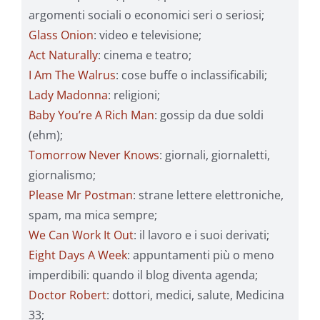
argomenti sociali o economici seri o seriosi;
Glass Onion
: video e televisione;
Act Naturally
: cinema e teatro;
I Am The Walrus
: cose buffe o inclassificabili;
Lady Madonna
: religioni;
Baby You’re A Rich Man
: gossip da due soldi
(ehm);
Tomorrow Never Knows
: giornali, giornaletti,
giornalismo;
Please Mr Postman
: strane lettere elettroniche,
spam, ma mica sempre;
We Can Work It Out
: il lavoro e i suoi derivati;
Eight Days A Week
: appuntamenti più o meno
imperdibili: quando il blog diventa agenda;
Doctor Robert
: dottori, medici, salute, Medicina
33;