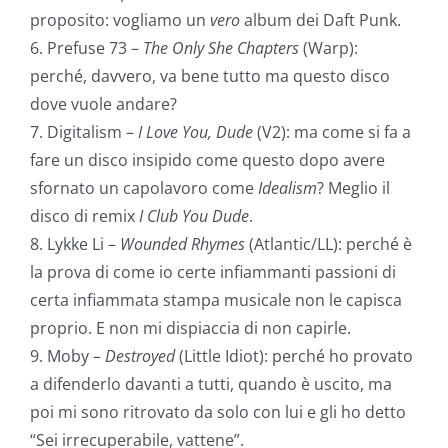
proposito: vogliamo un
vero
album dei Daft Punk.
6. Prefuse 73 –
The Only She Chapters
(Warp):
perché, davvero, va bene tutto ma questo disco
dove vuole andare?
7. Digitalism –
I Love You, Dude
(V2): ma come si fa a
fare un disco insipido come questo dopo avere
sfornato un capolavoro come
Idealism
? Meglio il
disco di remix
I Club You Dude
.
8. Lykke Li –
Wounded Rhymes
(Atlantic/LL): perché è
la prova di come io certe infiammanti passioni di
certa infiammata stampa musicale non le capisca
proprio. E non mi dispiaccia di non capirle.
9. Moby –
Destroyed
(Little Idiot): perché ho provato
a difenderlo davanti a tutti, quando è uscito, ma
poi mi sono ritrovato da solo con lui e gli ho detto
“Sei irrecuperabile, vattene”.