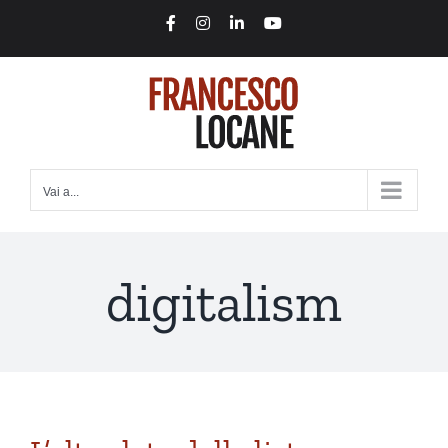
Salta
Facebook
Instagram
LinkedIn
YouTube
al
contenuto
Vai a...
digitalism