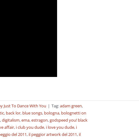
y Just To Dance With You
|
Tag:
adam green
,
tic
,
back lor
,
blue songs
,
bologna
,
bolognetti on
,
digitalism
,
ema
,
estragon
,
godspeed you! black
e affair
,
i club you dude
,
i love you dude
,
i
 peggio del 2011
,
il peggior artwork del 2011
,
il