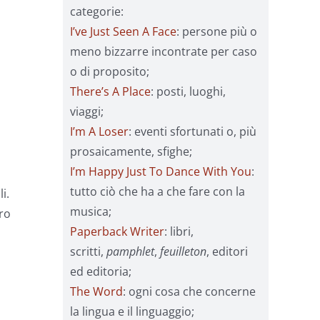
categorie:
I’ve Just Seen A Face
: persone più o
meno bizzarre incontrate per caso
o di proposito;
There’s A Place
: posti, luoghi,
viaggi;
I’m A Loser
: eventi sfortunati o, più
prosaicamente, sfighe;
I’m Happy Just To Dance With You
:
tutto ciò che ha a che fare con la
i.
musica;
tro
Paperback Writer
: libri,
scritti,
pamphlet
,
feuilleton
, editori
ed editoria;
The Word
: ogni cosa che concerne
la lingua e il linguaggio;