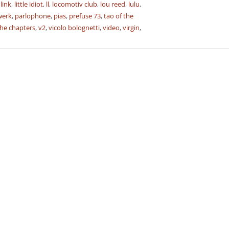
,
link
,
little idiot
,
ll
,
locomotiv club
,
lou reed
,
lulu
,
werk
,
parlophone
,
pias
,
prefuse 73
,
tao of the
she chapters
,
v2
,
vicolo bolognetti
,
video
,
virgin
,