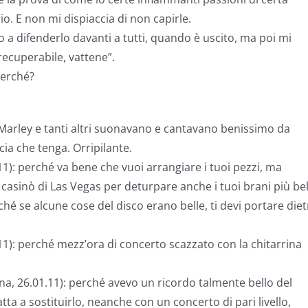
. E non mi dispiaccia di non capirle.
to a difenderlo davanti a tutti, quando è uscito, ma poi mi
rrecuperabile, vattene”.
perché?
b Marley e tanti altri suonavano e cantavano benissimo da
ia che tenga. Orripilante.
1): perché va bene che vuoi arrangiare i tuoi pezzi, ma
casinò di Las Vegas per deturpare anche i tuoi brani più bell
hé se alcune cose del disco erano belle, ti devi portare die
11): perché mezz’ora di concerto scazzato con la chitarrina
a, 26.01.11): perché avevo un ricordo talmente bello del
tta a sostituirlo, neanche con un concerto di pari livello,