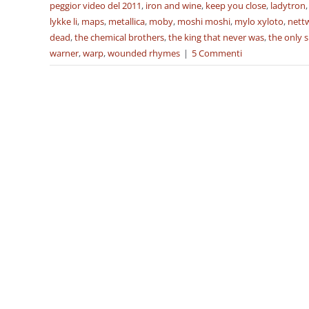
peggior video del 2011
,
iron and wine
,
keep you close
,
ladytron
lykke li
,
maps
,
metallica
,
moby
,
moshi moshi
,
mylo xyloto
,
nett
dead
,
the chemical brothers
,
the king that never was
,
the only 
warner
,
warp
,
wounded rhymes
|
5 Commenti