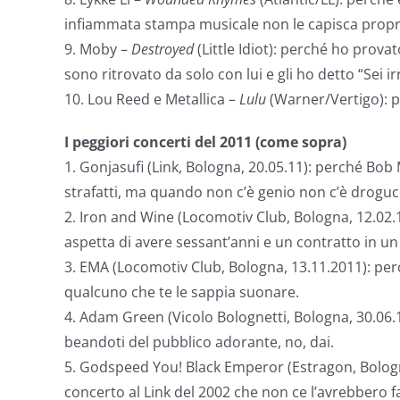
infiammata stampa musicale non le capisca proprio
9. Moby –
Destroyed
(Little Idiot): perché ho prova
sono ritrovato da solo con lui e gli ho detto “Sei i
10. Lou Reed e Metallica –
Lulu
(Warner/Vertigo): 
I peggiori concerti del 2011 (come sopra)
1. Gonjasufi (Link, Bologna, 20.05.11): perché Bo
strafatti, ma quando non c’è genio non c’è drogucc
2. Iron and Wine (Locomotiv Club, Bologna, 12.02.1
aspetta di avere sessant’anni e un contratto in un 
3. EMA (Locomotiv Club, Bologna, 13.11.2011): perc
qualcuno che te le sappia suonare.
4. Adam Green (Vicolo Bolognetti, Bologna, 30.06.
beandoti del pubblico adorante, no, dai.
5. Godspeed You! Black Emperor (Estragon, Bologn
concerto al Link del 2002 che non ce l’avrebbero fa