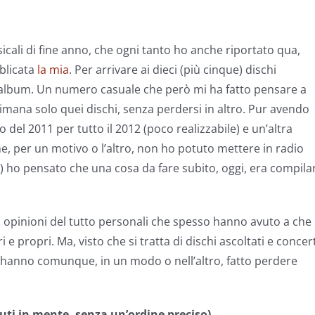
icali di fine anno, che ogni tanto ho anche riportato qua,
bblicata
la mia
. Per arrivare ai dieci (più cinque) dischi
 album. Un numero casuale che però mi ha fatto pensare a
imana solo quei dischi, senza perdersi in altro. Pur avendo
del 2011 per tutto il 2012 (poco realizzabile) e un’altra
he, per un motivo o l’altro, non ho potuto mettere in radio
a) ho pensato che una cosa da fare subito, oggi, era compila
 di opinioni del tutto personali che spesso hanno avuto a che
i e propri. Ma, visto che si tratta di dischi ascoltati e concer
 mi hanno comunque, in un modo o nell’altro, fatto perdere
nuti in mente, senza un’ordine preciso)