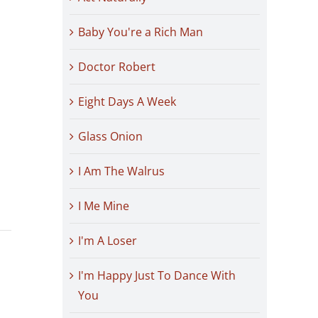
Baby You're a Rich Man
Doctor Robert
Eight Days A Week
Glass Onion
I Am The Walrus
I Me Mine
I'm A Loser
I'm Happy Just To Dance With
You