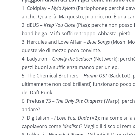
1. Coldplay –
Mylo Xyloto
(Parlophone): perché davv
anche. Qua e là. Ma questo, proprio, no. È una ca
2. dEUS –
Keep You Close
(Pias): perché non posso f
band belga. Mi fa soffrire troppo. Abbasta, pietà.
3. Hercules and Love Affair –
Blue Songs
(Moshi Mosh
queste vie di mezzo poco convinte.
4. Ladytron –
Gravity the Seducer
(Nettwerk): perché 
pezzi buoni a sufficienza manco per un ep.
5. The Chemical Brothers –
Hanna OST
(Back Lot): 
ultimamente non così brillanti) funzionano poco 
dei Daft Punk.
6. Prefuse 73 –
The Only She Chapters
(Warp): perch
andare?
7. Digitalism –
I Love You, Dude
(V2): ma come si fa
capolavoro come
Idealism
? Meglio il disco di remi
8. Lykke Li –
Wounded Rhymes
(Atlantic/LL): perché