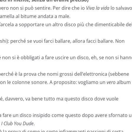
ero non si può sentire. Per dire che io
Viva la vida
lo salvav
ramella al bitume andata a male.
arcela a sopportare un altro disco più che dimenticabile del
i): perché se vuoi farci ballare, allora facci ballare. Non
non si è obbligati a fare uscire un disco, eh, se non si han
perché è la prova che nomi grossi dell’elettronica (sebbene
con le colonne sonore. A proposito: vogliamo un
vero
album
é, davvero, va bene tutto ma questo disco dove vuole
 a fare un disco insipido come questo dopo avere sfornato 
x
I Club You Dude
.
 è la prova di come io certe infiammanti passioni di certa