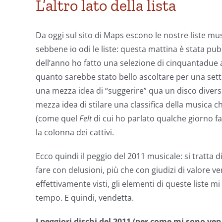
L’altro lato della lista
Da oggi sul sito di Maps escono le nostre liste mus
sebbene io odi le liste: questa mattina è stata pu
dell’anno ho fatto una selezione di cinquantadue
quanto sarebbe stato bello ascoltare per una sett
una mezza idea di “suggerire” qua un disco diverso 
mezza idea di stilare una classifica della musica c
(come quel
Felt
di cui ho parlato qualche giorno f
la colonna dei cattivi.
Ecco quindi il peggio del 2011 musicale: si tratta
fare con delusioni, più che con giudizi di valore ver
effettivamente visti, gli elementi di queste liste
tempo. E quindi, vendetta.
I peggiori dischi del 2011 (per come mi sono ve