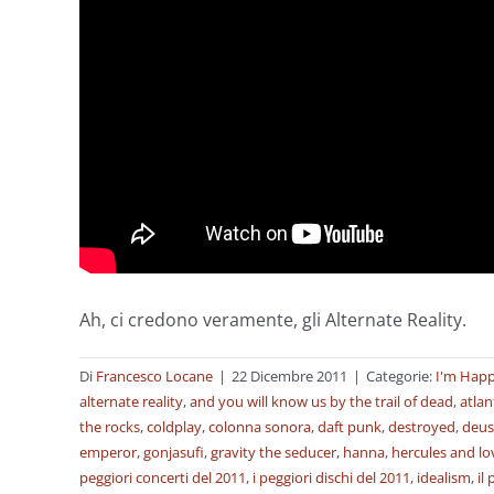
Ah, ci credono veramente, gli Alternate Reality.
Di
Francesco Locane
|
22 Dicembre 2011
|
Categorie:
I'm Happ
alternate reality
,
and you will know us by the trail of dead
,
atlan
the rocks
,
coldplay
,
colonna sonora
,
daft punk
,
destroyed
,
deus
emperor
,
gonjasufi
,
gravity the seducer
,
hanna
,
hercules and lov
peggiori concerti del 2011
,
i peggiori dischi del 2011
,
idealism
,
il