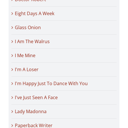
Eight Days A Week
Glass Onion
I Am The Walrus
I Me Mine
I'm A Loser
I'm Happy Just To Dance With You
I've Just Seen A Face
Lady Madonna
Paperback Writer