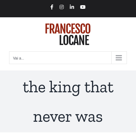
Salta
Facebook
Instagram
LinkedIn
YouTube
al
contenuto
Vai a...
the king that
never was