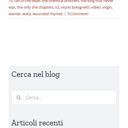
73
,
tao of the dead
,
the chemical brothers
,
the king that never
was
,
the only she chapters
,
v2
,
vicolo bolognetti
,
video
,
virgin
,
warner
,
warp
,
wounded rhymes
|
5 Commenti
Cerca nel blog
Cerca
per:
Articoli recenti