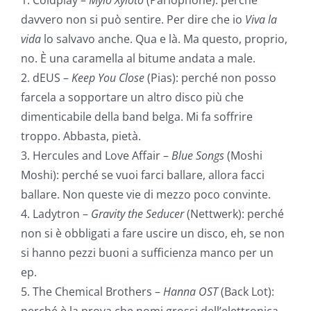
1. Coldplay –
Mylo Xyloto
(Parlophone): perché
davvero non si può sentire. Per dire che io
Viva la
vida
lo salvavo anche. Qua e là. Ma questo, proprio,
no. È una caramella al bitume andata a male.
2. dEUS –
Keep You Close
(Pias): perché non posso
farcela a sopportare un altro disco più che
dimenticabile della band belga. Mi fa soffrire
troppo. Abbasta, pietà.
3. Hercules and Love Affair –
Blue Songs
(Moshi
Moshi): perché se vuoi farci ballare, allora facci
ballare. Non queste vie di mezzo poco convinte.
4. Ladytron –
Gravity the Seducer
(Nettwerk): perché
non si è obbligati a fare uscire un disco, eh, se non
si hanno pezzi buoni a sufficienza manco per un
ep.
5. The Chemical Brothers –
Hanna OST
(Back Lot):