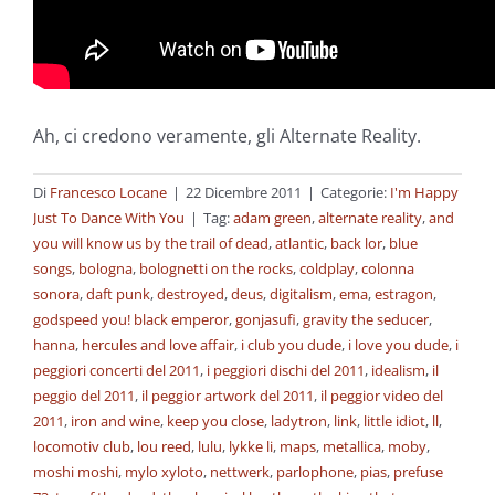
Ah, ci credono veramente, gli Alternate Reality.
Di
Francesco Locane
|
22 Dicembre 2011
|
Categorie:
I'm Happy
Just To Dance With You
|
Tag:
adam green
,
alternate reality
,
and
you will know us by the trail of dead
,
atlantic
,
back lor
,
blue
songs
,
bologna
,
bolognetti on the rocks
,
coldplay
,
colonna
sonora
,
daft punk
,
destroyed
,
deus
,
digitalism
,
ema
,
estragon
,
godspeed you! black emperor
,
gonjasufi
,
gravity the seducer
,
hanna
,
hercules and love affair
,
i club you dude
,
i love you dude
,
i
peggiori concerti del 2011
,
i peggiori dischi del 2011
,
idealism
,
il
peggio del 2011
,
il peggior artwork del 2011
,
il peggior video del
2011
,
iron and wine
,
keep you close
,
ladytron
,
link
,
little idiot
,
ll
,
locomotiv club
,
lou reed
,
lulu
,
lykke li
,
maps
,
metallica
,
moby
,
moshi moshi
,
mylo xyloto
,
nettwerk
,
parlophone
,
pias
,
prefuse