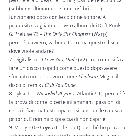
perché è la prova che nomi grossi dell’elettronica
(sebbene ultimamente non così brillanti)
funzionano poco con le colonne sonore. A
proposito: vogliamo un
vero
album dei Daft Punk.
6. Prefuse 73 –
The Only She Chapters
(Warp):
perché, davvero, va bene tutto ma questo disco
dove vuole andare?
7. Digitalism –
I Love You, Dude
(V2): ma come si fa a
fare un disco insipido come questo dopo avere
sfornato un capolavoro come
Idealism
? Meglio il
disco di remix
I Club You Dude
.
8. Lykke Li –
Wounded Rhymes
(Atlantic/LL): perché è
la prova di come io certe infiammanti passioni di
certa infiammata stampa musicale non le capisca
proprio. E non mi dispiaccia di non capirle.
9. Moby –
Destroyed
(Little Idiot): perché ho provato