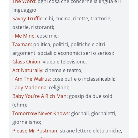
The Word
: ogni cosa che concerne la lingua e il
linguaggio;
Savoy Truffle
: cibi, cucina, ricette, trattorie,
osterie, ristoranti;
I Me Mine
: cose mie;
Taxman
: politica, politici, politiche e altri
argomenti sociali o economici seri o seriosi;
Glass Onion
: video e televisione;
Act Naturally
: cinema e teatro;
I Am The Walrus
: cose buffe o inclassificabili;
Lady Madonna
: religioni;
Baby You’re A Rich Man
: gossip da due soldi
(ehm);
Tomorrow Never Knows
: giornali, giornaletti,
giornalismo;
Please Mr Postman
: strane lettere elettroniche,