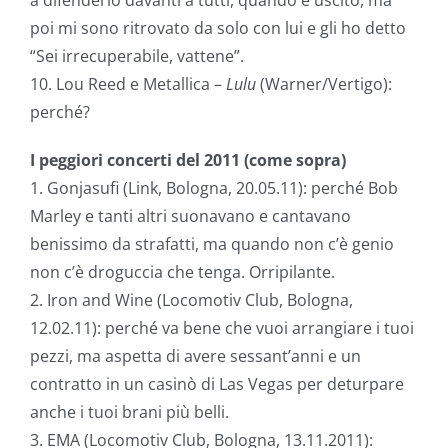
a difenderlo davanti a tutti, quando è uscito, ma
poi mi sono ritrovato da solo con lui e gli ho detto
“Sei irrecuperabile, vattene”.
10. Lou Reed e Metallica –
Lulu
(Warner/Vertigo):
perché?
I peggiori concerti del 2011 (come sopra)
1. Gonjasufi (Link, Bologna, 20.05.11): perché Bob
Marley e tanti altri suonavano e cantavano
benissimo da strafatti, ma quando non c’è genio
non c’è droguccia che tenga. Orripilante.
2. Iron and Wine (Locomotiv Club, Bologna,
12.02.11): perché va bene che vuoi arrangiare i tuoi
pezzi, ma aspetta di avere sessant’anni e un
contratto in un casinò di Las Vegas per deturpare
anche i tuoi brani più belli.
3. EMA (Locomotiv Club, Bologna, 13.11.2011):