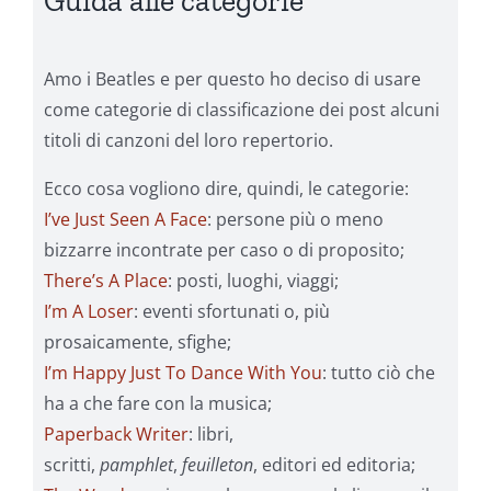
Guida alle categorie
Amo i Beatles e per questo ho deciso di usare
come categorie di classificazione dei post alcuni
titoli di canzoni del loro repertorio.
Ecco cosa vogliono dire, quindi, le categorie:
I’ve Just Seen A Face
: persone più o meno
bizzarre incontrate per caso o di proposito;
There’s A Place
: posti, luoghi, viaggi;
I’m A Loser
: eventi sfortunati o, più
prosaicamente, sfighe;
I’m Happy Just To Dance With You
: tutto ciò che
ha a che fare con la musica;
Paperback Writer
: libri,
scritti,
pamphlet
,
feuilleton
, editori ed editoria;