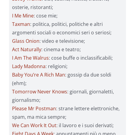
osterie, ristoranti;
I Me Mine
: cose mie;
Taxman
: politica, politici, politiche e altri
argomenti sociali o economici seri o seriosi;
Glass Onion
: video e televisione;
Act Naturally
: cinema e teatro;
I Am The Walrus
: cose buffe o inclassificabili;
Lady Madonna
: religioni;
Baby You’re A Rich Man
: gossip da due soldi
(ehm);
Tomorrow Never Knows
: giornali, giornaletti,
giornalismo;
Please Mr Postman
: strane lettere elettroniche,
spam, ma mica sempre;
We Can Work It Out
: il lavoro e i suoi derivati;
Eight Days A Week
: appuntamenti più o meno