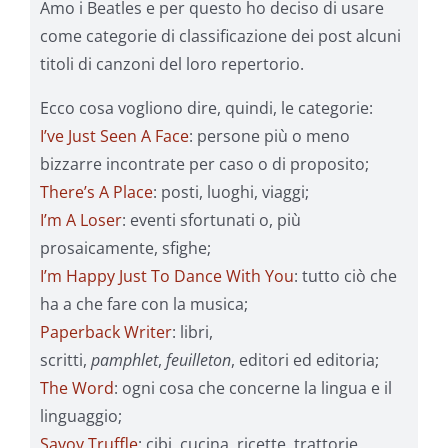
Amo i Beatles e per questo ho deciso di usare
come categorie di classificazione dei post alcuni
titoli di canzoni del loro repertorio.
Ecco cosa vogliono dire, quindi, le categorie:
I’ve Just Seen A Face
: persone più o meno
bizzarre incontrate per caso o di proposito;
There’s A Place
: posti, luoghi, viaggi;
I’m A Loser
: eventi sfortunati o, più
prosaicamente, sfighe;
I’m Happy Just To Dance With You
: tutto ciò che
ha a che fare con la musica;
Paperback Writer
: libri,
scritti,
pamphlet
,
feuilleton
, editori ed editoria;
The Word
: ogni cosa che concerne la lingua e il
linguaggio;
Savoy Truffle
: cibi, cucina, ricette, trattorie,