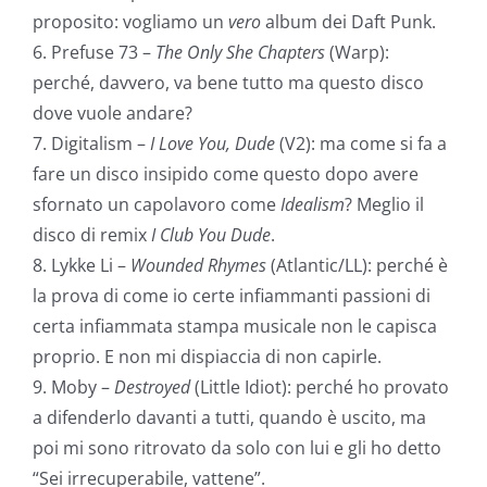
proposito: vogliamo un
vero
album dei Daft Punk.
6. Prefuse 73 –
The Only She Chapters
(Warp):
perché, davvero, va bene tutto ma questo disco
dove vuole andare?
7. Digitalism –
I Love You, Dude
(V2): ma come si fa a
fare un disco insipido come questo dopo avere
sfornato un capolavoro come
Idealism
? Meglio il
disco di remix
I Club You Dude
.
8. Lykke Li –
Wounded Rhymes
(Atlantic/LL): perché è
la prova di come io certe infiammanti passioni di
certa infiammata stampa musicale non le capisca
proprio. E non mi dispiaccia di non capirle.
9. Moby –
Destroyed
(Little Idiot): perché ho provato
a difenderlo davanti a tutti, quando è uscito, ma
poi mi sono ritrovato da solo con lui e gli ho detto
“Sei irrecuperabile, vattene”.