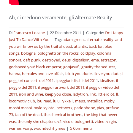
Ah, ci credono veramente, gli Alternate Reality.
Di
Francesco Locane
|
22 Dicembre 2011
|
Categorie:
I'm Happy
Just To Dance With You
|
Tag:
adam green
,
alternate reality
,
and
you will know us by the trail of dead
,
atlantic
,
back lor
,
blue
songs
,
bologna
,
bolognetti on the rocks
,
coldplay
,
colonna
sonora
,
daft punk
,
destroyed
,
deus
,
digitalism
,
ema
,
estragon
,
godspeed you! black emperor
,
gonjasufi
,
gravity the seducer
,
hanna
,
hercules and love affair
,
i club you dude
,
i love you dude
,
i
peggiori concerti del 2011
,
i peggiori dischi del 2011
,
idealism
,
il
peggio del 2011
,
il peggior artwork del 2011
,
il peggior video del
2011
,
iron and wine
,
keep you close
,
ladytron
,
link
,
little idiot
,
ll
,
locomotiv club
,
lou reed
,
lulu
,
lykke li
,
maps
,
metallica
,
moby
,
moshi moshi
,
mylo xyloto
,
nettwerk
,
parlophone
,
pias
,
prefuse
73
,
tao of the dead
,
the chemical brothers
,
the king that never
was
,
the only she chapters
,
v2
,
vicolo bolognetti
,
video
,
virgin
,
warner
,
warp
,
wounded rhymes
|
5 Commenti