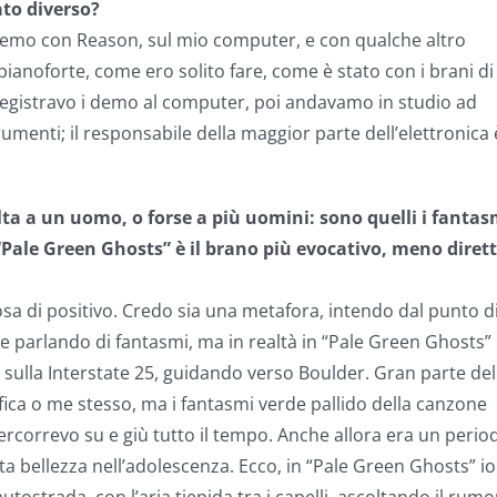
ato diverso?
 demo con Reason, sul mio computer, e con qualche altro
pianoforte, come ero solito fare, come è stato con i brani di
o: registravo i demo al computer, poi andavamo in studio ad
trumenti; il responsabile della maggior parte dell’elettronica 
olta a un uomo, o forse a più uomini: sono quelli i fantas
“Pale Green Ghosts” è il brano più evocativo, meno dirett
sa di positivo. Credo sia una metafora, intendo dal punto d
nche parlando di fantasmi, ma in realtà in “Pale Green Ghosts”
 sulla Interstate 25, guidando verso Boulder. Gran parte del
fica o me stesso, ma i fantasmi verde pallido della canzone
 percorrevo su e giù tutto il tempo. Anche allora era un perio
ta bellezza nell’adolescenza. Ecco, in “Pale Green Ghosts” io