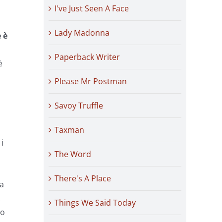
I've Just Seen A Face
Lady Madonna
 è
Paperback Writer
è
Please Mr Postman
Savoy Truffle
Taxman
i
The Word
There's A Place
a
.
Things We Said Today
do