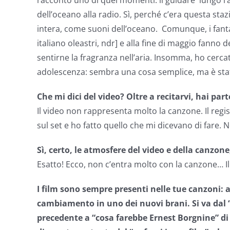
racconto uno di quei momenti: il guidare lungo l’au
dell’oceano alla radio. Sì, perché c’era questa st
intera, come suoni dell’oceano. Comunque, i fantas
italiano oleastri, ndr] e alla fine di maggio fanno d
sentirne la fragranza nell’aria. Insomma, ho cer
adolescenza: sembra una cosa semplice, ma è sta
Che mi dici del video? Oltre a recitarvi, hai par
Il video non rappresenta molto la canzone. Il regis
sul set e ho fatto quello che mi dicevano di fare. 
Sì, certo, le atmosfere del video e della canzone
Esatto! Ecco, non c’entra molto con la canzone… I
I film sono sempre presenti nelle tue canzoni: a
cambiamento in uno dei nuovi brani. Si va dal
precedente a “cosa farebbe Ernest Borgnine” d