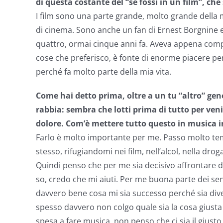
di questa costante del “se fossi in un film”, che
I film sono una parte grande, molto grande della 
di cinema. Sono anche un fan di Ernest Borgnine e
quattro, ormai cinque anni fa. Aveva appena compi
cose che preferisco, è fonte di enorme piacere pe
perché fa molto parte della mia vita.
Come hai detto prima, oltre a un tu “altro” gener
rabbia: sembra che lotti prima di tutto per venir
dolore. Com’è mettere tutto questo in musica i
Farlo è molto importante per me. Passo molto te
stesso, rifugiandomi nei film, nell’alcol, nella dr
Quindi penso che per me sia decisivo affrontare di
so, credo che mi aiuti. Per me buona parte dei se
davvero bene cosa mi sia successo perché sia diven
spesso davvero non colgo quale sia la cosa giusta e
spesa a fare musica, non penso che ci sia il giust