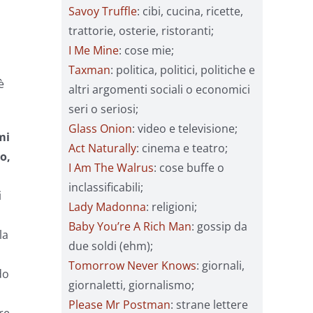
Savoy Truffle
: cibi, cucina, ricette,
trattorie, osterie, ristoranti;
I Me Mine
: cose mie;
Taxman
: politica, politici, politiche e
è
altri argomenti sociali o economici
seri o seriosi;
Glass Onion
: video e televisione;
mi
Act Naturally
: cinema e teatro;
o,
I Am The Walrus
: cose buffe o
inclassificabili;
i
Lady Madonna
: religioni;
Baby You’re A Rich Man
: gossip da
la
due soldi (ehm);
Tomorrow Never Knows
: giornali,
do
giornaletti, giornalismo;
Please Mr Postman
: strane lettere