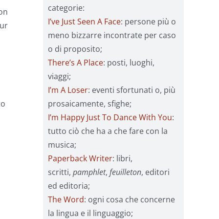
categorie:
Non
I’ve Just Seen A Face
: persone più o
our
meno bizzarre incontrate per caso
o di proposito;
There’s A Place
: posti, luoghi,
viaggi;
I’m A Loser
: eventi sfortunati o, più
prosaicamente, sfighe;
to
I’m Happy Just To Dance With You
:
tutto ciò che ha a che fare con la
musica;
Paperback Writer
: libri,
scritti,
pamphlet
,
feuilleton
, editori
ed editoria;
The Word
: ogni cosa che concerne
la lingua e il linguaggio;