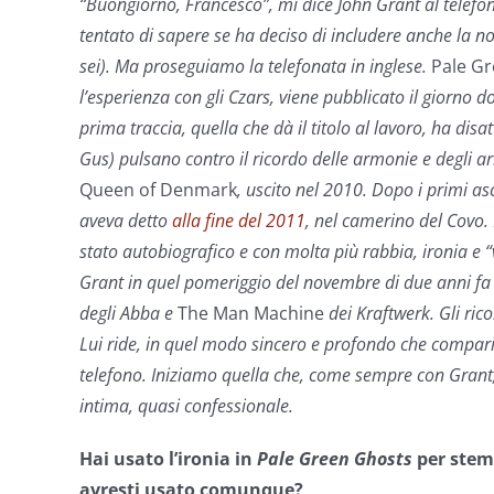
“Buongiorno, Francesco”, mi dice John Grant al telefono,
tentato di sapere se ha deciso di includere anche la 
sei). Ma proseguiamo la telefonata in inglese.
Pale G
l’esperienza con gli Czars, viene pubblicato il giorno d
prima traccia, quella che dà il titolo al lavoro, ha disat
Gus) pulsano contro il ricordo delle armonie e degli 
Queen of Denmark
, uscito nel 2010. Dopo i primi a
aveva detto
alla fine del 2011
, nel camerino del Covo. 
stato autobiografico e con molta più rabbia, ironia e “v
Grant in quel pomeriggio del novembre di due anni fa
degli Abba e
The Man Machine
dei Kraftwerk. Gli ric
Lui ride, in quel modo sincero e profondo che comparir
telefono. Iniziamo quella che, come sempre con Grant,
intima, quasi confessionale.
Hai usato l’ironia in
Pale Green Ghosts
per stemp
avresti usato comunque?