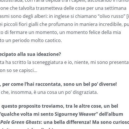
tostrada, con l’aria tiepida tra i capelli, ascoltando il rumo
azione che talvolta trasmetteva delle cose per una settimana
mi sono degli alberi: in inglese si chiamano “olivo russo” [
ei piccoli fiori gialli che profumano in maniera incredibile, p
cato di fermare un momento, un momento felice della mia
to un periodo molto caotico.
tecipato alla sua ideazione?
ta ha scritto la sceneggiatura e io, niente, mi sono present
Non so se capisci…
, per come l’hai raccontata, sono un bel po’ diverse!
l che, insomma, è una cosa un po’ disgraziata.
 questo proposito troviamo, tra le altre cose, un bel
 “qualche volta mi sento Sigourney Weaver” dell’album
i
P
ale Green Ghosts
:
una bella differenza! Ma sono curios