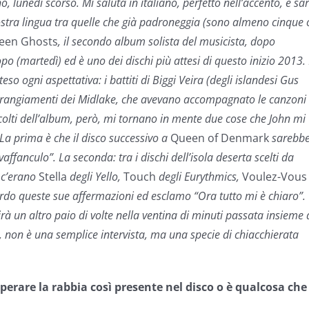
 lunedì scorso. Mi saluta in italiano, perfetto nell’accento, e sar
nostra lingua tra quelle che già padroneggia (sono almeno cinque 
reen Ghosts
, il secondo album solista del musicista, dopo
opo (martedì) ed è uno dei dischi più attesi di questo inizio 2013.
teso ogni aspettativa: i battiti di Biggi Veira (degli islandesi Gus
arrangiamenti dei Midlake, che avevano accompagnato le canzoni 
scolti dell’album, però, mi tornano in mente due cose che John mi
La prima è che il disco successivo a
Queen of Denmark
sarebb
affanculo”. La seconda: tra i dischi dell’isola deserta scelti da
 c’erano
Stella
degli Yello,
Touch
degli Eurythmics,
Voulez-Vous
ordo queste sue affermazioni ed esclamo “Ora tutto mi è chiaro”.
à un altro paio di volte nella ventina di minuti passata insieme 
 non è una semplice intervista, ma una specie di chiacchierata
erare la rabbia così presente nel disco o è qualcosa che