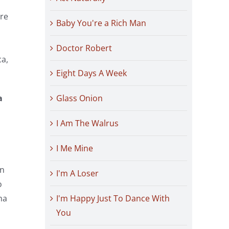
are
Baby You're a Rich Man
Doctor Robert
ca,
Eight Days A Week
Glass Onion
a
I Am The Walrus
I Me Mine
on
I'm A Loser
o
I'm Happy Just To Dance With
ma
You