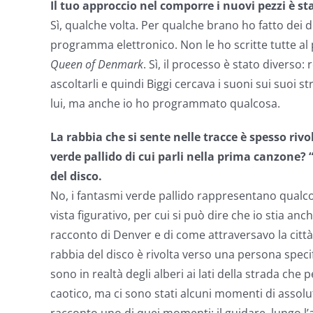
Il tuo approccio nel comporre i nuovi pezzi è st
Sì, qualche volta. Per qualche brano ho fatto dei
programma elettronico. Non le ho scritte tutte al 
Queen of Denmark
. Sì, il processo è stato divers
ascoltarli e quindi Biggi cercava i suoni sui suoi s
lui, ma anche io ho programmato qualcosa.
La rabbia che si sente nelle tracce è spesso riv
verde pallido di cui parli nella prima canzone?
del disco.
No, i fantasmi verde pallido rappresentano qualco
vista figurativo, per cui si può dire che io stia a
racconto di Denver e di come attraversavo la città
rabbia del disco è rivolta verso una persona speci
sono in realtà degli alberi ai lati della strada che
caotico, ma ci sono stati alcuni momenti di assolu