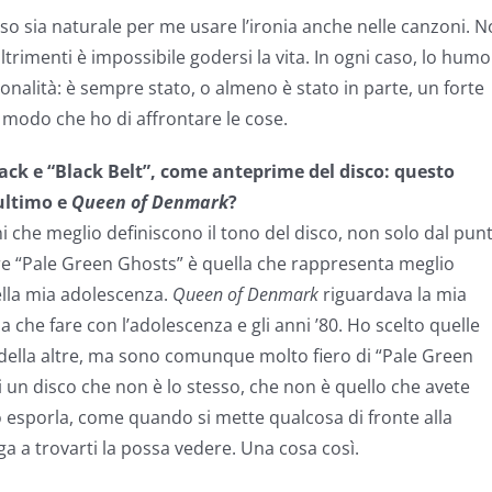
penso sia naturale per me usare l’ironia anche nelle canzoni. 
rimenti è impossibile godersi la vita. In ogni caso, lo hum
nalità: è sempre stato, o almeno è stato in parte, un forte
 modo che ho di affrontare le cose.
track e “Black Belt”, come anteprime del disco: questo
’ultimo e
Queen of Denmark
?
i che meglio definiscono il tono del disco, non solo dal pun
are “Pale Green Ghosts” è quella che rappresenta meglio
ella mia adolescenza.
Queen of Denmark
riguardava la mia
 a che fare con l’adolescenza e gli anni ’80. Ho scelto quelle
della altre, ma sono comunque molto fiero di “Pale Green
 un disco che non è lo stesso, che non è quello che avete
o esporla, come quando si mette qualcosa di fronte alla
ga a trovarti la possa vedere. Una cosa così.