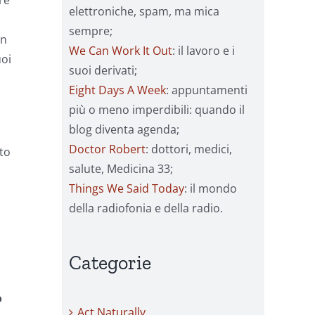
re
elettroniche, spam, ma mica
sempre;
in
We Can Work It Out
: il lavoro e i
uoi
suoi derivati;
Eight Days A Week
: appuntamenti
più o meno imperdibili: quando il
blog diventa agenda;
Doctor Robert
: dottori, medici,
ato
salute, Medicina 33;
Things We Said Today
: il mondo
della radiofonia e della radio.
Categorie
o
Act Naturally