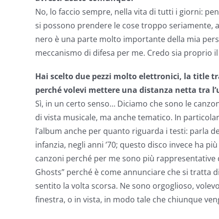
No, lo faccio sempre, nella vita di tutti i giorni: 
si possono prendere le cose troppo seriamente, alt
nero è una parte molto importante della mia perso
meccanismo di difesa per me. Credo sia proprio il
Hai scelto due pezzi molto elettronici, la title 
perché volevi mettere una distanza netta tra l
Sì, in un certo senso… Diciamo che sono le canzon
di vista musicale, ma anche tematico. In particol
l’album anche per quanto riguarda i testi: parla d
infanzia, negli anni ’70; questo disco invece ha più
canzoni perché per me sono più rappresentative 
Ghosts” perché è come annunciare che si tratta di
sentito la volta scorsa. Ne sono orgoglioso, volev
finestra, o in vista, in modo tale che chiunque ven