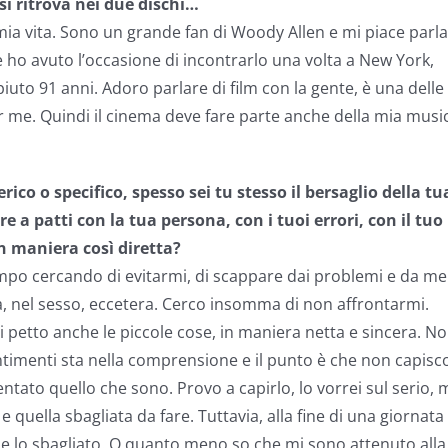
 si ritrova nei due dischi…
mia vita. Sono un grande fan di Woody Allen e mi piace parl
 ho avuto l’occasione di incontrarlo una volta a New York,
uto 91 anni. Adoro parlare di film con la gente, è una delle
r me. Quindi il cinema deve fare parte anche della mia musi
ico o specifico, spesso sei tu stesso il bersaglio della tu
e a patti con la tua persona, con i tuoi errori, con il tuo
n maniera così diretta?
mpo cercando di evitarmi, di scappare dai problemi e da me
oga, nel sesso, eccetera. Cerco insomma di non affrontarmi.
 petto anche le piccole cose, in maniera netta e sincera. N
ntimenti sta nella comprensione e il punto è che non capisc
tato quello che sono. Provo a capirlo, lo vorrei sul serio, 
 quella sbagliata da fare. Tuttavia, alla fine di una giornata
o e lo sbagliato. O quanto meno so che mi sono attenuto alla