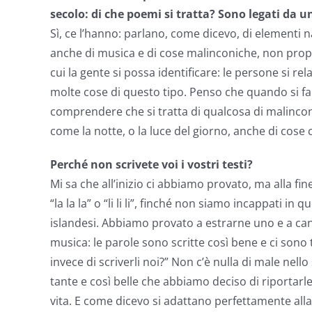
secolo: di che poemi si tratta? Sono legati da
Sì, ce l’hanno: parlano, come dicevo, di elementi n
anche di musica e di cose malinconiche, non propri
cui la gente si possa identificare: le persone si r
molte cose di questo tipo. Penso che quando si fa m
comprendere che si tratta di qualcosa di malinconi
come la notte, o la luce del giorno, anche di cose c
Perché non scrivete voi i vostri testi?
Mi sa che all’inizio ci abbiamo provato, ma alla 
“la la la” o “li li li”, finché non siamo incappati in
islandesi. Abbiamo provato a estrarne uno e a cant
musica: le parole sono scritte così bene e ci sono 
invece di scriverli noi?” Non c’è nulla di male nel
tante e così belle che abbiamo deciso di riportarl
vita. E come dicevo si adattano perfettamente al