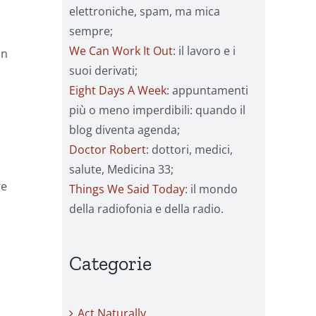
elettroniche, spam, ma mica
sempre;
We Can Work It Out
: il lavoro e i
in
suoi derivati;
Eight Days A Week
: appuntamenti
più o meno imperdibili: quando il
blog diventa agenda;
Doctor Robert
: dottori, medici,
salute, Medicina 33;
re
Things We Said Today
: il mondo
della radiofonia e della radio.
Categorie
Act Naturally