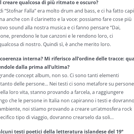
l creare qualcosa di più ritmato e oscuro?
i “Stofnar Falla” era molto drum and bass, e ci ha fatto cap
a anche con il clarinetto e la voce: possiamo fare cose più
nuovo sound alla nostra musica e ci fanno pensare “Dai,
ione, prendono le tue canzoni e le rendono loro, ci
ualcosa di nostro. Quindi sì, è anche merito loro.
renza interna? Mi riferisco all’ordine delle tracce: qua
endole dalla prima all’ultima?
 grande concept album, non so. Ci sono tanti elementi
e tanto delle persone… Nei testi ci sono metafore su persone
la loro vita, stanno provando a farcela, a raggiungere
o che le persone in Italia non capiranno i testi e dovrann
e ambiente, noi stiamo provando a creare un’atmosfera rock
cifico tipo di viaggio, dovranno crearselo da soli…
lcuni testi poetici della letteratura islandese del 19°