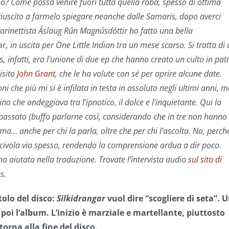
no? Come possa venire fuori tutta quella roba, spesso di ottima
riuscito a farmelo spiegare neanche dalle Samaris, dopo averci
larinettista Áslaug Rún Magnúsdóttir ho fatto una bella
ar
, in uscita per One Little Indian tra un mese scarso
. Si tratta di
s
, infatti, era l’unione di due ep che hanno creato un culto in pat
isito
John Grant
, che le ha volute con sé per aprire alcune date.
i che più mi si è infilata in testa in assoluto negli ultimi anni, 
lino che ondeggiava tra l’ipnotico, il dolce e l’inquietante. Qui la
 passato (buffo parlarne così, considerando che in tre non hanno
sima… anche per chi la parla, oltre che per chi l’ascolta. No, perch
se scivola via spesso, rendendo la comprensione ardua a dir poco.
a aiutato nella traduzione. Trovate l’intervista audio
sul sito di
s.
tolo del disco:
Silkidrangar
vuol dire “scogliere di seta”. 
 poi l’album. L’inizio è marziale e martellante, piuttosto
torna alla fine del disco.