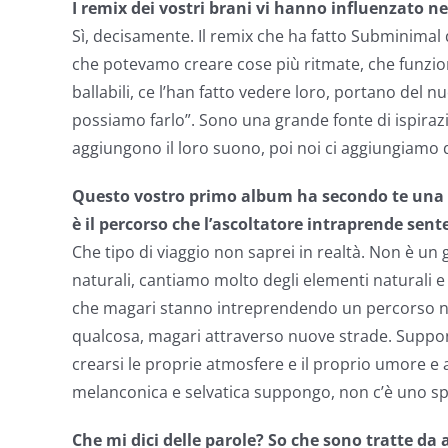
I remix dei vostri brani vi hanno influenzato ne
Sì, decisamente. Il remix che ha fatto Subminimal d
che potevamo creare cose più ritmate, che funzion
ballabili, ce l’han fatto vedere loro, portano del 
possiamo farlo”. Sono una grande fonte di ispiraz
aggiungono il loro suono, poi noi ci aggiungiamo q
Questo vostro primo album ha secondo te una coe
è il percorso che l’ascoltatore intraprende sent
Che tipo di viaggio non saprei in realtà. Non è un
naturali, cantiamo molto degli elementi naturali 
che magari stanno intreprendendo un percorso nel
qualcosa, magari attraverso nuove strade. Suppong
crearsi le proprie atmosfere e il proprio umore 
melanconica e selvatica suppongo, non c’è uno spe
Che mi dici delle parole? So che sono tratte da a