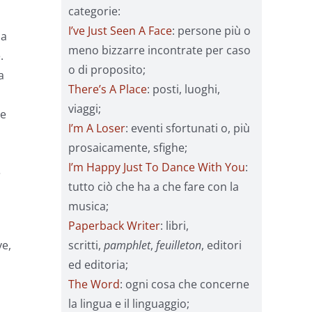
categorie:
I’ve Just Seen A Face
: persone più o
ma
meno bizzarre incontrate per caso
.
o di proposito;
a
There’s A Place
: posti, luoghi,
viaggi;
he
I’m A Loser
: eventi sfortunati o, più
prosaicamente, sfighe;
I’m Happy Just To Dance With You
:
è
tutto ciò che ha a che fare con la
musica;
Paperback Writer
: libri,
scritti,
pamphlet
,
feuilleton
, editori
ve,
ed editoria;
The Word
: ogni cosa che concerne
la lingua e il linguaggio;