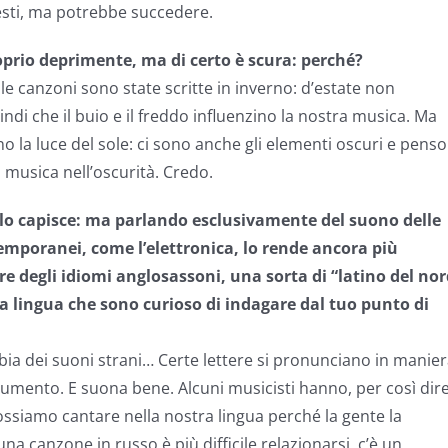
esti, ma potrebbe succedere.
roprio deprimente, ma di certo è scura: perché?
e canzoni sono state scritte in inverno: d’estate non
di che il buio e il freddo influenzino la nostra musica. Ma
la luce del sole: ci sono anche gli elementi oscuri e penso
 musica nell’oscurità. Credo.
n lo capisce: ma parlando esclusivamente del suono delle
emporanei, come l’elettronica, lo rende ancora più
re degli idiomi anglosassoni, una sorta di “latino del no
ta lingua che sono curioso di indagare dal tuo punto di
bia dei suoni strani… Certe lettere si pronunciano in manie
rumento. E suona bene. Alcuni musicisti hanno, per così dire
ossiamo cantare nella nostra lingua perché la gente la
a canzone in russo è più difficile relazionarsi, c’è un