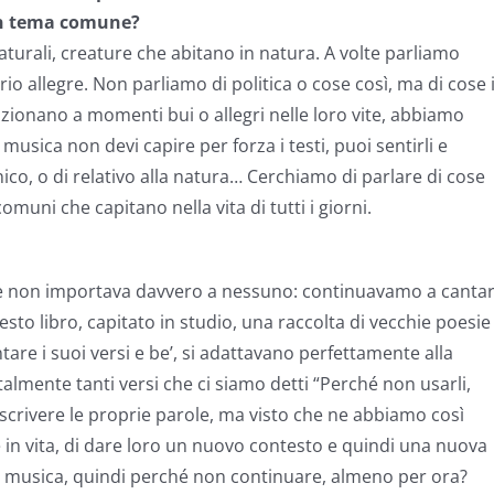
 un tema comune?
aturali, creature che abitano in natura. A volte parliamo
o allegre. Non parliamo di politica o cose così, ma di cose 
elazionano a momenti bui o allegri nelle loro vite, abbiamo
usica non devi capire per forza i testi, puoi sentirli e
co, o di relativo alla natura… Cerchiamo di parlare di cose
omuni che capitano nella vita di tutti i giorni.
fine non importava davvero a nessuno: continuavamo a canta
 questo libro, capitato in studio, una raccolta di vecchie poesie
are i suoi versi e be’, si adattavano perfettamente alla
talmente tanti versi che ci siamo detti “Perché non usarli,
lo scrivere le proprie parole, ma visto che ne abbiamo così
e in vita, di dare loro un nuovo contesto e quindi una nuova
la musica, quindi perché non continuare, almeno per ora?