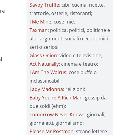
Savoy Truffle
: cibi, cucina, ricette,
ire
trattorie, osterie, ristoranti;
I Me Mine
: cose mie;
Taxman
: politica, politici, politiche e
altri argomenti sociali o economici
seri o seriosi;
Glass Onion
: video e televisione;
l
Act Naturally
: cinema e teatro;
I Am The Walrus
: cose buffe o
inclassificabili;
Lady Madonna
: religioni;
Baby You’re A Rich Man
: gossip da
o
due soldi (ehm);
Tomorrow Never Knows
: giornali,
giornaletti, giornalismo;
Please Mr Postman
: strane lettere