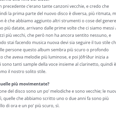
lbum precedente c’erano tante canzoni vecchie, e credo che
ndi la prima parte del nuovo disco è diversa, più ritmata, 
on è che abbiamo aggiunto altri strumenti o cose del genere
o più datate, arrivano dalle prime volte che ci siamo messi 
zi più vecchi, che però non ha ancora sentito nessuno, e
o stai facendo musica nuova devi sia seguire il tuo stile c
 alle persone questo album sembra più scuro o profondo
etto che aveva melodie più luminose, e poi Jófríður inizia a
 sono tanti sample della voce insieme al clarinetto, quindi 
o il nostro solito stile.
 quelle più movimentate?
one del disco sono un po’ melodiche e sono vecchie; le nuo
Sì, quelle che abbiamo scritto uno o due anni fa sono più
 di ora e un po’ più scuro, sì.