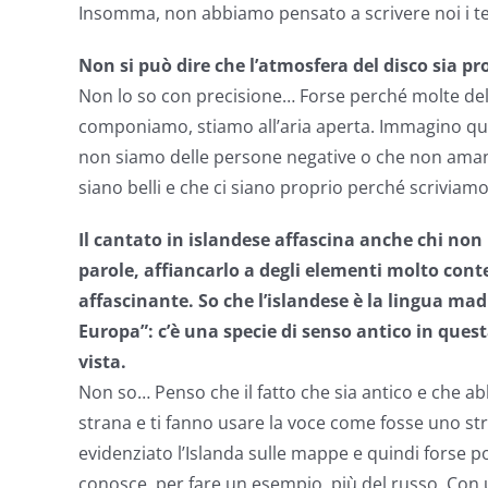
Insomma, non abbiamo pensato a scrivere noi i t
Non si può dire che l’atmosfera del disco sia p
Non lo so con precisione… Forse perché molte dell
componiamo, stiamo all’aria aperta. Immagino quin
non siamo delle persone negative o che non amano 
siano belli e che ci siano proprio perché scriviamo
Il cantato in islandese affascina anche chi no
parole, affiancarlo a degli elementi molto cont
affascinante. So che l’islandese è la lingua mad
Europa”: c’è una specie di senso antico in ques
vista.
Non so… Penso che il fatto che sia antico e che ab
strana e ti fanno usare la voce come fosse uno st
evidenziato l’Islanda sulle mappe e quindi forse p
conosce, per fare un esempio, più del russo. Con un