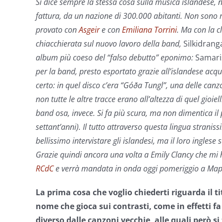
Si dice sempre la stessa cosa sulla musica islandese, 
fattura, da un nazione di 300.000 abitanti. Non sono 
provato con
Asgeir
e con
Emiliana Torrini
. Ma con la c
chiacchierata sul nuovo lavoro della band,
Silkidrang
album più coeso del “falso debutto” eponimo:
Samari
per la band, presto esportato grazie all’islandese acqu
certo: in quel disco c’era “Góða Tungl”, una delle canzon
non tutte le altre tracce erano all’altezza di quel gioiel
band osa, invece. Si fa più scura, ma non dimentica il
settant’anni). Il tutto attraverso questa lingua stranis
bellissimo intervistare gli islandesi, ma il loro ingle
Grazie quindi ancora una volta a Emily Clancy che mi h
RCdC
e verrà mandata in onda oggi pomeriggio a Map
La prima cosa che voglio chiederti riguarda il ti
nome
che gioca sui contrasti, come in effetti fa
diverso dalle canzoni vecchie, alle quali però si 