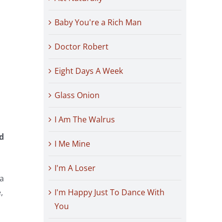
Baby You're a Rich Man
Doctor Robert
Eight Days A Week
Glass Onion
I Am The Walrus
rd
I Me Mine
I'm A Loser
ra
,
I'm Happy Just To Dance With
You