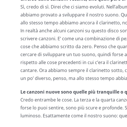
Sì, credo di sì. Direi che ci siamo evoluti. Nell’a
abbiamo provato a sviluppare il nostro suono. Qui
allo stesso tempo abbiamo ancora il clarinetto, n
In realtà anche alcuni canzoni su questo disco son
scrivere canzoni. E’ come una combinazione di pez
cose che abbiamo scritto da zero. Penso che quand
cercare di sviluppare un tuo suono, quindi forse
rispetto alle cose precedenti in cui c’era il clarin
cantare. Ora abbiamo sempre il clarinetto sotto, ci
un po’ diverso, penso, ma allo stesso tempo abbiam
Le canzoni nuove sono quelle più tranquille o
Credo entrambe le cose. La terza e la quarta canz
forse lo puoi sentire, sono più scure e profonde. 
luminoso. Esattamente come il nostro suono: quello