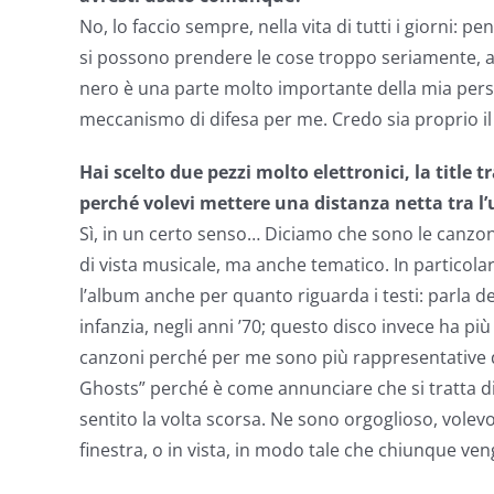
No, lo faccio sempre, nella vita di tutti i giorni: 
si possono prendere le cose troppo seriamente, alt
nero è una parte molto importante della mia perso
meccanismo di difesa per me. Credo sia proprio il
Hai scelto due pezzi molto elettronici, la title 
perché volevi mettere una distanza netta tra l
Sì, in un certo senso… Diciamo che sono le canzon
di vista musicale, ma anche tematico. In particol
l’album anche per quanto riguarda i testi: parla d
infanzia, negli anni ’70; questo disco invece ha più
canzoni perché per me sono più rappresentative 
Ghosts” perché è come annunciare che si tratta di
sentito la volta scorsa. Ne sono orgoglioso, volev
finestra, o in vista, in modo tale che chiunque ven