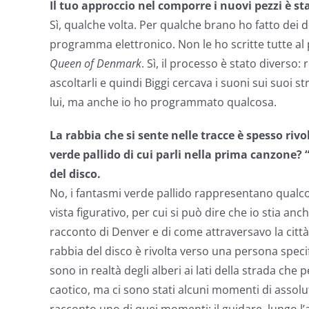
Il tuo approccio nel comporre i nuovi pezzi è st
Sì, qualche volta. Per qualche brano ho fatto dei
programma elettronico. Non le ho scritte tutte al 
Queen of Denmark
. Sì, il processo è stato divers
ascoltarli e quindi Biggi cercava i suoni sui suoi s
lui, ma anche io ho programmato qualcosa.
La rabbia che si sente nelle tracce è spesso riv
verde pallido di cui parli nella prima canzone?
del disco.
No, i fantasmi verde pallido rappresentano qualco
vista figurativo, per cui si può dire che io stia a
racconto di Denver e di come attraversavo la città
rabbia del disco è rivolta verso una persona speci
sono in realtà degli alberi ai lati della strada che
caotico, ma ci sono stati alcuni momenti di assolu