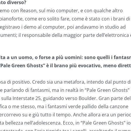
ato diverso?
 demo con Reason, sul mio computer, e con qualche altro
pianoforte, come ero solito fare, come è stato con i brani di
o: registravo i demo al computer, poi andavamo in studio ad
trumenti; il responsabile della maggior parte dell’elettronica 
olta a un uomo, o forse a più uomini: sono quelli i fantas
“Pale Green Ghosts” è il brano più evocativo, meno dirett
sa di positivo. Credo sia una metafora, intendo dal punto d
nche parlando di fantasmi, ma in realtà in “Pale Green Ghosts”
 sulla Interstate 25, guidando verso Boulder. Gran parte del
fica o me stesso, ma i fantasmi verde pallido della canzone
 percorrevo su e giù tutto il tempo. Anche allora era un perio
ta bellezza nell’adolescenza. Ecco, in “Pale Green Ghosts” io