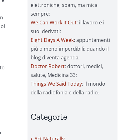
re
elettroniche, spam, ma mica
sempre;
in
We Can Work It Out
: il lavoro e i
uoi
suoi derivati;
Eight Days A Week
: appuntamenti
più o meno imperdibili: quando il
blog diventa agenda;
Doctor Robert
: dottori, medici,
ato
salute, Medicina 33;
Things We Said Today
: il mondo
della radiofonia e della radio.
Categorie
o
Act Naturally