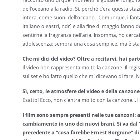
racconto uno di quei momenti: il guidare lungo l’au
dell’oceano alla radio. Sì, perché c’era questa st
intera, come suoni dell’oceano. Comunque, i fantas
italiano oleastri, ndr] e alla fine di maggio fanno d
sentirne la fragranza nell’aria. Insomma, ho cer
adolescenza: sembra una cosa semplice, ma è sta
Che mi dici del video? Oltre a recitarvi, hai par
Il video non rappresenta molto la canzone. Il regis
sul set e ho fatto quello che mi dicevano di fare. 
Sì, certo, le atmosfere del video e della canzone
Esatto! Ecco, non c’entra molto con la canzone… I
I film sono sempre presenti nelle tue canzoni: a
cambiamento in uno dei nuovi brani. Si va dal
precedente a “cosa farebbe Ernest Borgnine” d