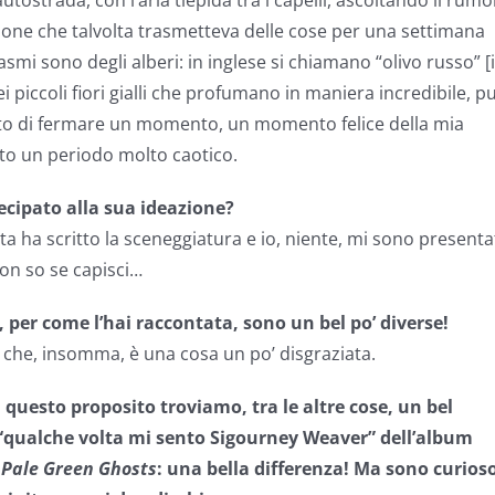
tostrada, con l’aria tiepida tra i capelli, ascoltando il rumo
azione che talvolta trasmetteva delle cose per una settimana
mi sono degli alberi: in inglese si chiamano “olivo russo” [
ei piccoli fiori gialli che profumano in maniera incredibile, p
cato di fermare un momento, un momento felice della mia
to un periodo molto caotico.
tecipato alla sua ideazione?
ta ha scritto la sceneggiatura e io, niente, mi sono present
Non so se capisci…
, per come l’hai raccontata, sono un bel po’ diverse!
l che, insomma, è una cosa un po’ disgraziata.
 questo proposito troviamo, tra le altre cose, un bel
 “qualche volta mi sento Sigourney Weaver” dell’album
i
P
ale Green Ghosts
:
una bella differenza! Ma sono curios