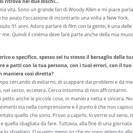
 si ritrova nei due dischi…
mia vita. Sono un grande fan di Woody Allen e mi piace parl
 ho avuto l’occasione di incontrarlo una volta a New York,
uto 91 anni. Adoro parlare di film con la gente, è una delle
r me. Quindi il cinema deve fare parte anche della mia musi
ico o specifico, spesso sei tu stesso il bersaglio della tu
e a patti con la tua persona, con i tuoi errori, con il tuo
n maniera così diretta?
mpo cercando di evitarmi, di scappare dai problemi e da me
oga, nel sesso, eccetera. Cerco insomma di non affrontarmi.
 petto anche le piccole cose, in maniera netta e sincera. N
ntimenti sta nella comprensione e il punto è che non capisc
tato quello che sono. Provo a capirlo, lo vorrei sul serio, 
 quella sbagliata da fare. Tuttavia, alla fine di una giornata
o e lo sbagliato. O quanto meno so che mi sono attenuto alla