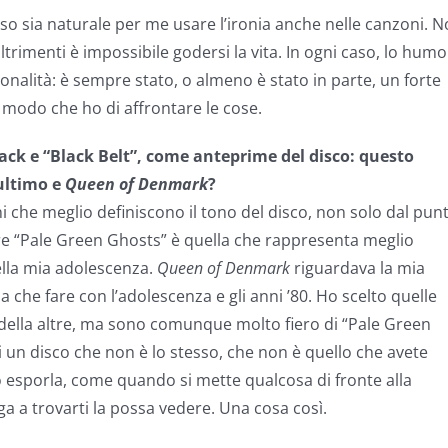
penso sia naturale per me usare l’ironia anche nelle canzoni. 
rimenti è impossibile godersi la vita. In ogni caso, lo hum
nalità: è sempre stato, o almeno è stato in parte, un forte
 modo che ho di affrontare le cose.
track e “Black Belt”, come anteprime del disco: questo
’ultimo e
Queen of Denmark
?
i che meglio definiscono il tono del disco, non solo dal pun
are “Pale Green Ghosts” è quella che rappresenta meglio
ella mia adolescenza.
Queen of Denmark
riguardava la mia
 a che fare con l’adolescenza e gli anni ’80. Ho scelto quelle
della altre, ma sono comunque molto fiero di “Pale Green
 un disco che non è lo stesso, che non è quello che avete
o esporla, come quando si mette qualcosa di fronte alla
ga a trovarti la possa vedere. Una cosa così.