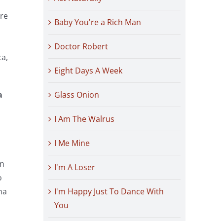
are
Baby You're a Rich Man
Doctor Robert
ca,
Eight Days A Week
Glass Onion
a
I Am The Walrus
I Me Mine
on
I'm A Loser
o
I'm Happy Just To Dance With
ma
You