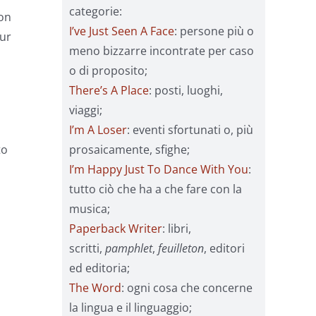
categorie:
Non
I’ve Just Seen A Face
: persone più o
our
meno bizzarre incontrate per caso
o di proposito;
There’s A Place
: posti, luoghi,
viaggi;
I’m A Loser
: eventi sfortunati o, più
prosaicamente, sfighe;
to
I’m Happy Just To Dance With You
:
tutto ciò che ha a che fare con la
musica;
Paperback Writer
: libri,
scritti,
pamphlet
,
feuilleton
, editori
ed editoria;
The Word
: ogni cosa che concerne
la lingua e il linguaggio;