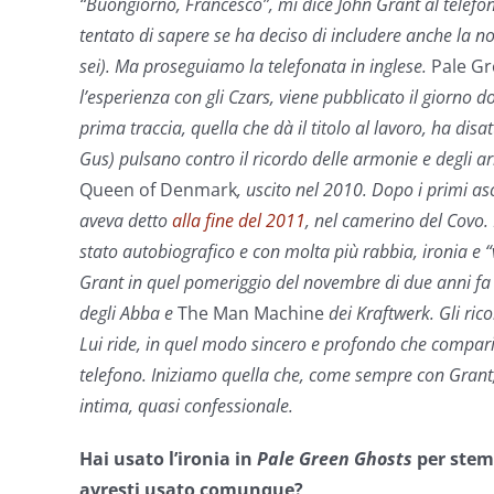
“Buongiorno, Francesco”, mi dice John Grant al telefono,
tentato di sapere se ha deciso di includere anche la 
sei). Ma proseguiamo la telefonata in inglese.
Pale G
l’esperienza con gli Czars, viene pubblicato il giorno d
prima traccia, quella che dà il titolo al lavoro, ha disat
Gus) pulsano contro il ricordo delle armonie e degli 
Queen of Denmark
, uscito nel 2010. Dopo i primi a
aveva detto
alla fine del 2011
, nel camerino del Covo. 
stato autobiografico e con molta più rabbia, ironia e “v
Grant in quel pomeriggio del novembre di due anni fa
degli Abba e
The Man Machine
dei Kraftwerk. Gli ric
Lui ride, in quel modo sincero e profondo che comparir
telefono. Iniziamo quella che, come sempre con Grant,
intima, quasi confessionale.
Hai usato l’ironia in
Pale Green Ghosts
per stemp
avresti usato comunque?