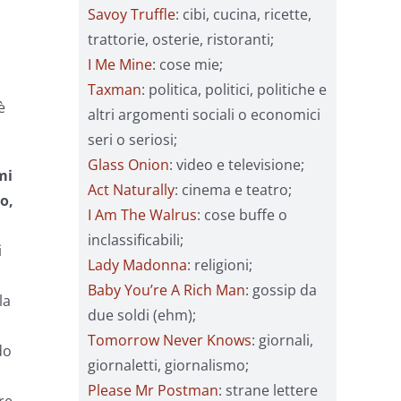
Savoy Truffle
: cibi, cucina, ricette,
trattorie, osterie, ristoranti;
I Me Mine
: cose mie;
Taxman
: politica, politici, politiche e
è
altri argomenti sociali o economici
seri o seriosi;
Glass Onion
: video e televisione;
mi
Act Naturally
: cinema e teatro;
o,
I Am The Walrus
: cose buffe o
inclassificabili;
i
Lady Madonna
: religioni;
Baby You’re A Rich Man
: gossip da
la
due soldi (ehm);
Tomorrow Never Knows
: giornali,
do
giornaletti, giornalismo;
Please Mr Postman
: strane lettere