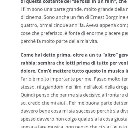
di questa costante del “se fossi in un film”, che
I film sono una parte grande, molto grande della 
di cinema. Sono anche un fan di Ernest Borgnine e
quattro, ormai cinque anni fa. Aveva appena compi
cose che preferisco, è fonte di enorme piacere pe
perché fa molto parte della mia vita.
Come hai detto prima, oltre a un tu “altro” gener
rabbia: sembra che lotti prima di tutto per venir
dolore. Com’è mettere tutto questo in musica i
Farlo è molto importante per me. Passo molto te
stesso, rifugiandomi nei film, nell’alcol, nella dr
Quindi penso che per me sia decisivo affrontare di
so, credo che mi aiuti. Per me buona parte dei se
davvero bene cosa mi sia successo perché sia diven
spesso davvero non colgo quale sia la cosa giusta e
spesa a fare musica, non penso che ci sia il giust