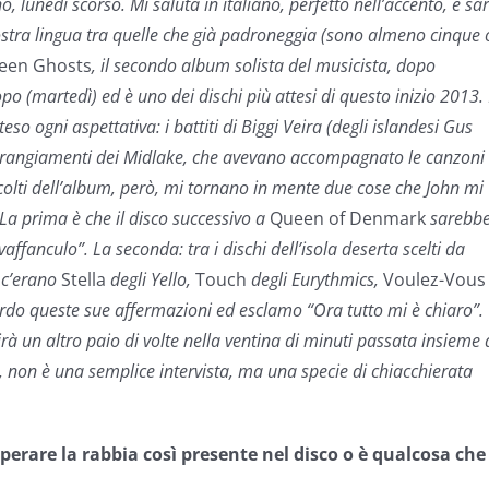
 lunedì scorso. Mi saluta in italiano, perfetto nell’accento, e sar
nostra lingua tra quelle che già padroneggia (sono almeno cinque 
reen Ghosts
, il secondo album solista del musicista, dopo
opo (martedì) ed è uno dei dischi più attesi di questo inizio 2013.
teso ogni aspettativa: i battiti di Biggi Veira (degli islandesi Gus
arrangiamenti dei Midlake, che avevano accompagnato le canzoni 
scolti dell’album, però, mi tornano in mente due cose che John mi
La prima è che il disco successivo a
Queen of Denmark
sarebb
affanculo”. La seconda: tra i dischi dell’isola deserta scelti da
 c’erano
Stella
degli Yello,
Touch
degli Eurythmics,
Voulez-Vous
ordo queste sue affermazioni ed esclamo “Ora tutto mi è chiaro”.
à un altro paio di volte nella ventina di minuti passata insieme 
 non è una semplice intervista, ma una specie di chiacchierata
erare la rabbia così presente nel disco o è qualcosa che