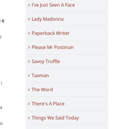
I've Just Seen A Face
Lady Madonna
 è
Paperback Writer
è
Please Mr Postman
Savoy Truffle
Taxman
i
The Word
There's A Place
a
.
Things We Said Today
do