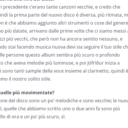
lbum precedente c’erano tante canzoni vecchie, e credo che
ndi la prima parte del nuovo disco è diversa, più ritmata, 
on è che abbiamo aggiunto altri strumenti o cose del genere
o più datate, arrivano dalle prime volte che ci siamo messi 
zi più vecchi, che però non ha ancora sentito nessuno, e
o stai facendo musica nuova devi sia seguire il tuo stile c
 alle persone questo album sembra più scuro o profondo
etto che aveva melodie più luminose, e poi Jófríður inizia a
 sono tanti sample della voce insieme al clarinetto, quindi 
o il nostro solito stile.
 quelle più movimentate?
one del disco sono un po’ melodiche e sono vecchie; le nuo
Sì, quelle che abbiamo scritto uno o due anni fa sono più
 di ora e un po’ più scuro, sì.