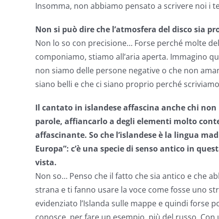
Insomma, non abbiamo pensato a scrivere noi i t
Non si può dire che l’atmosfera del disco sia p
Non lo so con precisione… Forse perché molte dell
componiamo, stiamo all’aria aperta. Immagino quin
non siamo delle persone negative o che non amano 
siano belli e che ci siano proprio perché scriviamo
Il cantato in islandese affascina anche chi no
parole, affiancarlo a degli elementi molto cont
affascinante. So che l’islandese è la lingua mad
Europa”: c’è una specie di senso antico in ques
vista.
Non so… Penso che il fatto che sia antico e che ab
strana e ti fanno usare la voce come fosse uno st
evidenziato l’Islanda sulle mappe e quindi forse p
conosce, per fare un esempio, più del russo. Con un