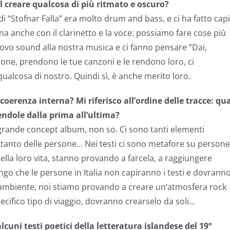
l creare qualcosa di più ritmato e oscuro?
i “Stofnar Falla” era molto drum and bass, e ci ha fatto cap
a anche con il clarinetto e la voce: possiamo fare cose più
nuovo sound alla nostra musica e ci fanno pensare “Dai,
ione, prendono le tue canzoni e le rendono loro, ci
ualcosa di nostro. Quindi sì, è anche merito loro.
renza interna? Mi riferisco all’ordine delle tracce: qua
endole dalla prima all’ultima?
 grande concept album, non so. Ci sono tanti elementi
e tanto delle persone… Nei testi ci sono metafore su persone
la loro vita, stanno provando a farcela, a raggiungere
o che le persone in Italia non capiranno i testi e dovrann
e ambiente, noi stiamo provando a creare un’atmosfera rock
cifico tipo di viaggio, dovranno crearselo da soli…
lcuni testi poetici della letteratura islandese del 19°