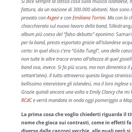
Si dice sempre la stessa cosa sulla musica islandese, 
fattura, da un nazione di 300.000 abitanti. Non sono 
provato con
Asgeir
e con
Emiliana Torrini
. Ma con la c
chiacchierata sul nuovo lavoro della band,
Silkidrang
album più coeso del “falso debutto” eponimo:
Samari
per la band, presto esportato grazie all’islandese acqu
certo: in quel disco c’era “Góða Tungl”, una delle canzon
non tutte le altre tracce erano all’altezza di quel gioiel
band osa, invece. Si fa più scura, ma non dimentica il
settant’anni). Il tutto attraverso questa lingua stranis
bellissimo intervistare gli islandesi, ma il loro ingle
Grazie quindi ancora una volta a Emily Clancy che mi h
RCdC
e verrà mandata in onda oggi pomeriggio a Map
La prima cosa che voglio chiederti riguarda il ti
nome
che gioca sui contrasti, come in effetti fa
diverso dalle canzoni vecchie, alle quali però si 