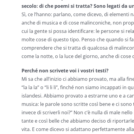
secolo: di che poemi si tratta? Sono legati da
Sì, ce l’hanno: parlano, come dicevo, di elementi n
anche di musica e di cose malinconiche, non propri
cui la gente si possa identificare: le persone si r
molte cose di questo tipo. Penso che quando si fa m
comprendere che si tratta di qualcosa di malinconi
come la notte, o la luce del giorno, anche di cose c
Perché non scrivete voi i vostri testi?
Mi sa che all’inizio ci abbiamo provato, ma alla 
“la la la” o “li li li”, finché non siamo incappati in
islandesi. Abbiamo provato a estrarne uno e a cant
musica: le parole sono scritte così bene e ci sono 
invece di scriverli noi?” Non c’è nulla di male nel
tante e così belle che abbiamo deciso di riportarl
vita. E come dicevo si adattano perfettamente al