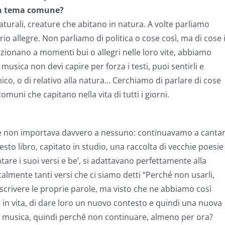
 un tema comune?
aturali, creature che abitano in natura. A volte parliamo
o allegre. Non parliamo di politica o cose così, ma di cose 
elazionano a momenti bui o allegri nelle loro vite, abbiamo
usica non devi capire per forza i testi, puoi sentirli e
co, o di relativo alla natura… Cerchiamo di parlare di cose
omuni che capitano nella vita di tutti i giorni.
fine non importava davvero a nessuno: continuavamo a canta
 questo libro, capitato in studio, una raccolta di vecchie poesie
are i suoi versi e be’, si adattavano perfettamente alla
talmente tanti versi che ci siamo detti “Perché non usarli,
lo scrivere le proprie parole, ma visto che ne abbiamo così
e in vita, di dare loro un nuovo contesto e quindi una nuova
la musica, quindi perché non continuare, almeno per ora?