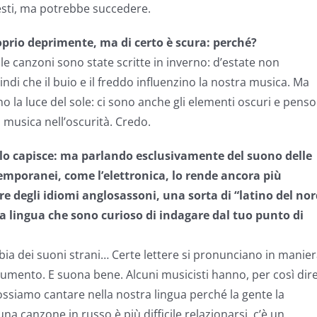
esti, ma potrebbe succedere.
roprio deprimente, ma di certo è scura: perché?
e canzoni sono state scritte in inverno: d’estate non
di che il buio e il freddo influenzino la nostra musica. Ma
la luce del sole: ci sono anche gli elementi oscuri e penso
 musica nell’oscurità. Credo.
n lo capisce: ma parlando esclusivamente del suono delle
emporanei, come l’elettronica, lo rende ancora più
re degli idiomi anglosassoni, una sorta di “latino del no
ta lingua che sono curioso di indagare dal tuo punto di
bia dei suoni strani… Certe lettere si pronunciano in manie
rumento. E suona bene. Alcuni musicisti hanno, per così dire
ossiamo cantare nella nostra lingua perché la gente la
a canzone in russo è più difficile relazionarsi, c’è un