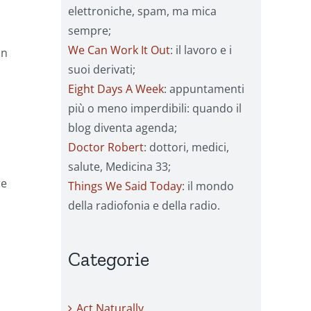
elettroniche, spam, ma mica
sempre;
We Can Work It Out
: il lavoro e i
in
suoi derivati;
Eight Days A Week
: appuntamenti
più o meno imperdibili: quando il
blog diventa agenda;
Doctor Robert
: dottori, medici,
salute, Medicina 33;
re
Things We Said Today
: il mondo
della radiofonia e della radio.
Categorie
Act Naturally