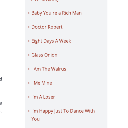
Baby You're a Rich Man
Doctor Robert
Eight Days A Week
Glass Onion
I Am The Walrus
rd
I Me Mine
I'm A Loser
ra
,
I'm Happy Just To Dance With
You