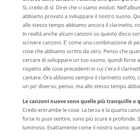
Sì, credo di sì. Direi che ci siamo evoluti. Nell’a
abbiamo provato a sviluppare il nostro suono. Qui
allo stesso tempo abbiamo ancora il clarinetto, n
In realtà anche alcuni canzoni su questo disco son
scrivere canzoni. E’ come una combinazione di pez
cose che abbiamo scritto da zero. Penso che quand
cercare di sviluppare un tuo suono, quindi forse
rispetto alle cose precedenti in cui c’era il clarin
cantare. Ora abbiamo sempre il clarinetto sotto, ci
un po’ diverso, penso, ma allo stesso tempo abbiam
Le canzoni nuove sono quelle più tranquille o
Credo entrambe le cose. La terza e la quarta canz
forse lo puoi sentire, sono più scure e profonde. 
luminoso. Esattamente come il nostro suono: quello