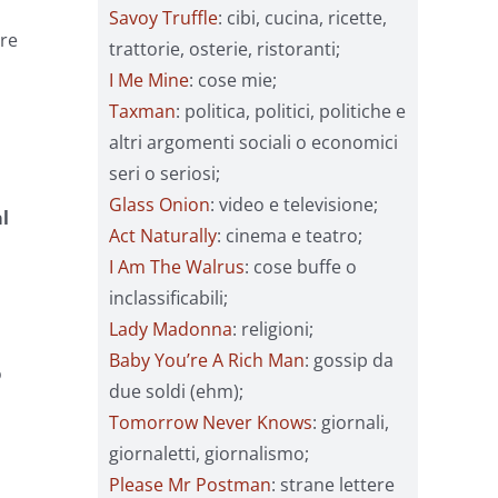
Savoy Truffle
: cibi, cucina, ricette,
ire
trattorie, osterie, ristoranti;
I Me Mine
: cose mie;
Taxman
: politica, politici, politiche e
altri argomenti sociali o economici
seri o seriosi;
Glass Onion
: video e televisione;
l
Act Naturally
: cinema e teatro;
I Am The Walrus
: cose buffe o
inclassificabili;
Lady Madonna
: religioni;
Baby You’re A Rich Man
: gossip da
o
due soldi (ehm);
Tomorrow Never Knows
: giornali,
giornaletti, giornalismo;
Please Mr Postman
: strane lettere