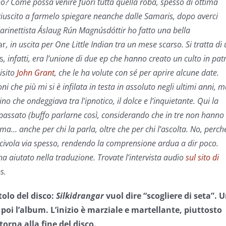
no? Come possa venire fuori tutta quella roba, spesso di ottima
riuscito a farmelo spiegare neanche dalle Samaris, dopo averci
larinettista Áslaug Rún Magnúsdóttir ho fatto una bella
ar
, in uscita per One Little Indian tra un mese scarso
. Si tratta di
s
, infatti, era l’unione di due ep che hanno creato un culto in pat
isito
John Grant
, che le ha volute con sé per aprire alcune date.
i che più mi si è infilata in testa in assoluto negli ultimi anni, 
lino che ondeggiava tra l’ipnotico, il dolce e l’inquietante. Qui la
 passato (buffo parlarne così, considerando che in tre non hanno
sima… anche per chi la parla, oltre che per chi l’ascolta. No, perch
se scivola via spesso, rendendo la comprensione ardua a dir poco.
a aiutato nella traduzione. Trovate l’intervista audio
sul sito di
s.
tolo del disco:
Silkidrangar
vuol dire “scogliere di seta”. 
 poi l’album. L’inizio è marziale e martellante, piuttosto
torna alla fine del disco.