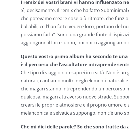
I remix dei vostri brani vi hanno influenzato ne
Sì, decisamente. Il remix che ha fatto Subminimal d
che potevamo creare cose più ritmate, che funzion
ballabili, ce l’han fatto vedere loro, portano del 
possiamo farlo”. Sono una grande fonte di ispiraz
aggiungono il loro suono, poi noi ci aggiungiamo q
Questo vostro primo album ha secondo te una coe
è il percorso che l’ascoltatore intraprende sent
Che tipo di viaggio non saprei in realtà. Non è un
naturali, cantiamo molto degli elementi naturali 
che magari stanno intreprendendo un percorso nel
qualcosa, magari attraverso nuove strade. Suppong
crearsi le proprie atmosfere e il proprio umore 
melanconica e selvatica suppongo, non c’è uno spe
Che mi dici delle parole? So che sono tratte da a